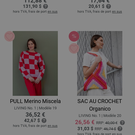
112,88 €
17,64 €
131,90 $
20,61 $
hors TVA, frais de port
en sus
hors TVA, frais de port
en sus
PULL Merino Miscela
SAC AU CROCHET
Organico
LIVING No. 1 | Modèle 19
36,52 €
LIVING No. 1 | Modèle 20
42,67 $
26,56 €
RRP:
40,00 €
hors TVA, frais de port
en sus
31,03 $
RRP:
46,74 $
hors TVA, frais de port
en sus