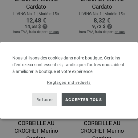
Cardato
Cardato
LIVING No. 1 | Modèle 15b
LIVING No. 1 | Modèle 15c
12,48 €
8,32 €
14,58 $
9,72 $
hors TVA, frais de port
en sus
hors TVA, frais de port
en sus
Nous utilisons des cookies dans notre boutique. Certains
d’entre eux sont essentiels, tandis que d’autres nous aident
à améliorer la boutique et votre expérience.
Réglages individuels
Refuser
ACCEPTER TOUS
CORBEILLE AU
CORBEILLE AU
CROCHET Merino
CROCHET Merino