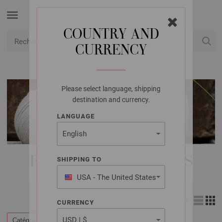
COUNTRY AND
CURRENCY
USD
Mon compte
Please select language, shipping
destination and currency.
LANGUAGE
PAQUETS DE MODÈLES
SHIPPING TO
USA - The United States
of America
Affichage
CURRENCY
Catégories
Filtrer par