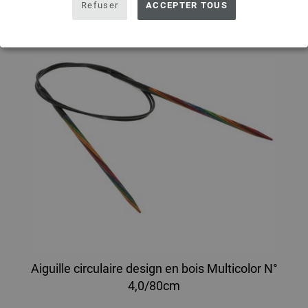
Refuser
ACCEPTER TOUS
Aiguille circulaire design en bois Multicolor N°
4,0/80cm