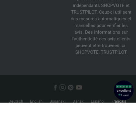
indépendants SHOPVOTE et
TRUSTPILOT. Ceux-ci utilisent
des mesures automatiques et
manuelles pour vérifier les
avis. Des informations sur
l'authenticité des avis clients
peuvent être trouvées ici:
SHOPVOTE
,
TRUSTPILOT
Deutsch
English
Bosanski
Dansk
Español
Français
Hrvatski
Italiano
Nederlands
Norsk
Русский
Srpski
Suomi
Svenska
© 2026 FILATI eCommerce GmbH