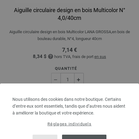
Aiguille circulaire design en bois Multicolor N°
4,0/40cm
Aiguille circulaire design en bois Multicolor LANA GROSSA,en bois de
bouleau durable, N°4, longueur 40cm
7,14 €
8,34 $
hors TVA, frais de port
en sus
QUANTITÉ
DANS LE PANIER
Nous utilisons des cookies dans notre boutique. Certains
d’entre eux sont essentiels, tandis que d’autres nous aident
à améliorer la boutique et votre expérience.
Ajouter à liste d'envies
Réglages individuels