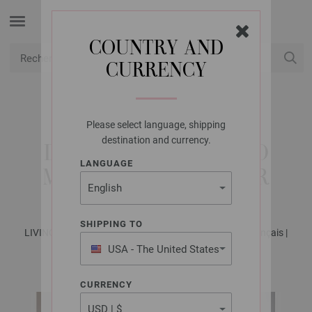
COUNTRY AND
CURRENCY
USD
Mon compte
Please select language, shipping
FILATI STUDIO
destination and currency.
DÉBARDEUR MERINO
LANGUAGE
MISCELA & SILKHAIR
SHIPPING TO
LIVING No. 1 - Magazine allemand + explications en français |
Modèle 12
USA - The United States
of America
CURRENCY