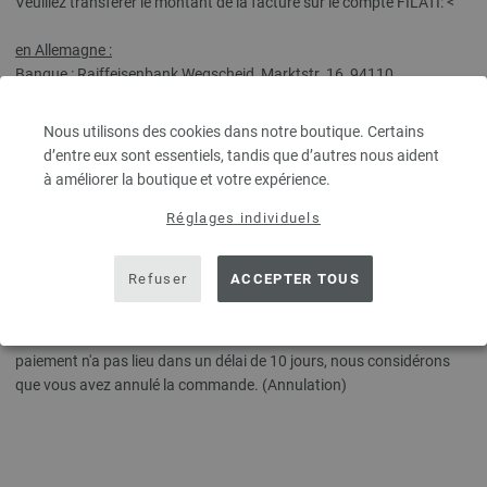
Veuillez transférer le montant de la facture sur le compte FILATI: <
en Allemagne :
Banque : Raiffeisenbank Wegscheid, Marktstr. 16, 94110
Wegscheid, Allemagne
IBAN : DE59 7406 4593 0000 0636 30
Nous utilisons des cookies dans notre boutique. Certains
BIC: GENODEF1WSD
d’entre eux sont essentiels, tandis que d’autres nous aident
à améliorer la boutique et votre expérience.
en Autriche :
Banque : Raiffeisenbank Region Neufelden, Markt 17, 4113 St.
Réglages individuels
Martin im Muehlkreis, Austria
IBAN: AT71 3430 0000 0070 1904
Refuser
ACCEPTER TOUS
BIC: RZOOAT2L300
Veuillez effectuer le paiement dans les 14 jours. Si la réception du
paiement n'a pas lieu dans un délai de 10 jours, nous considérons
que vous avez annulé la commande. (Annulation)