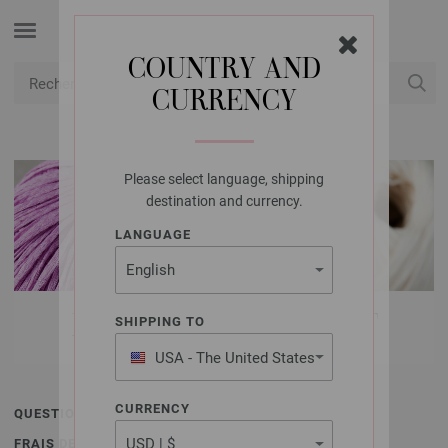
COUNTRY AND
CURRENCY
USD
Mon compte
Please select language, shipping
destination and currency.
LANGUAGE
MODES DE PAIEMENT
SHIPPING TO
USA - The United States
of America
CURRENCY
QUESTIONS ET RÉPONSES
FRAIS DE PORT