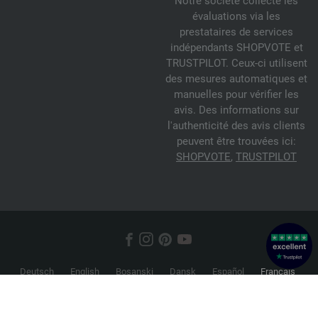
Notre société collecte les
évaluations via les
prestataires de services
indépendants SHOPVOTE et
TRUSTPILOT. Ceux-ci utilisent
des mesures automatiques et
manuelles pour vérifier les
avis. Des informations sur
l'authenticité des avis clients
peuvent être trouvées ici:
SHOPVOTE
,
TRUSTPILOT
Deutsch
English
Bosanski
Dansk
Español
Français
Hrvatski
Italiano
Nederlands
Norsk
Русский
Srpski
Suomi
Svenska