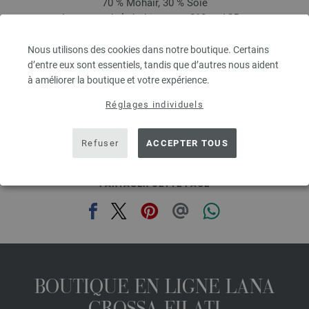
70 % Mohair, 30 % Soie
Longueur de la bobine: env. 210 m / 25 g
Épaisseur de l'aiguille: 4,5 - 5
8,36 €
Nous utilisons des cookies dans notre boutique. Certains
9,76 $
d’entre eux sont essentiels, tandis que d’autres nous aident
hors TVA, frais de port en sus, Prix de base:
334,40 €
/ kg
à améliorer la boutique et votre expérience.
prev
next
Réglages individuels
Refuser
ACCEPTER TOUS
PARTAGER CETTE PAGE
BOUTIQUE EN LIGNE LANA