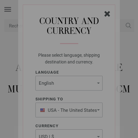
COUNTRY AND
CURRENCY
USD
Mon compte
Please select language, shipping
LANA GROSSA
destination and currency.
AIGUILLE CIRCULAIRE
LANGUAGE
DESIGN EN BOIS
MULTICOLOR N° 4,5/80CM
SHIPPING TO
USA - The United States
of America
CURRENCY