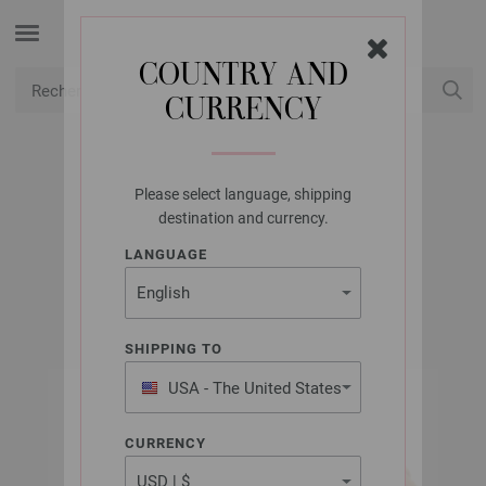
COUNTRY AND
CURRENCY
USD
Mon compte
Please select language, shipping
LANA GROSSA
destination and currency.
CINQUE MULTI
LANGUAGE
SHIPPING TO
USA - The United States
of America
CURRENCY