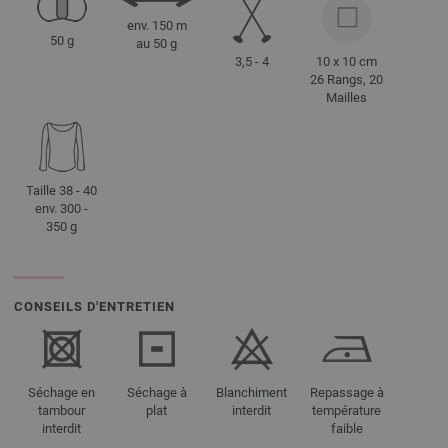
env. 150 m
50 g
au 50 g
3,5 - 4
10 x 10 cm
26 Rangs, 20
Mailles
Taille 38 - 40
env. 300 -
350 g
CONSEILS D'ENTRETIEN
Séchage en
Séchage à
Blanchiment
Repassage à
tambour
plat
interdit
température
interdit
faible