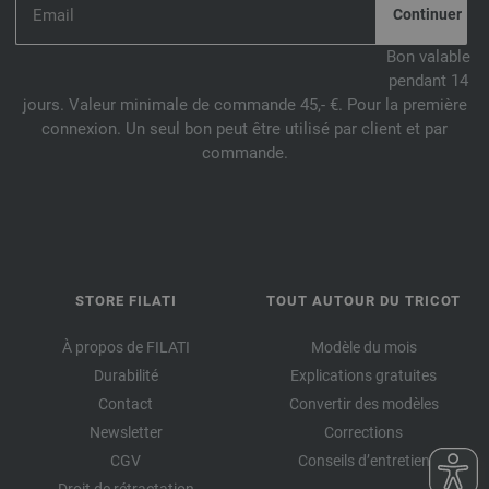
069-lilas | EAN: 4033493188159
070-bleu clair | EAN: 4033493188166
Bon valable
pendant 14
072-jade | EAN: 4033493188180
jours. Valeur minimale de commande 45,- €. Pour la première
073-pétrole foncé | EAN: 4033493188197
connexion. Un seul bon peut être utilisé par client et par
074-abricot | EAN: 4033493188203
commande.
075-cannelle | EAN: 4033493188210
076-bleu gris | EAN: 4033493211574
077-vert pastel | EAN: 4033493211581
078-pourpre | EAN: 4033493211598
079-vert jaune | EAN: 4033493211604
STORE FILATI
TOUT AUTOUR DU TRICOT
080-fuchsia | EAN: 4033493211611
081-kaki | EAN: 4033493211628
À propos de FILATI
Modèle du mois
082-jaune sable | EAN: 4033493211635
Durabilité
Explications gratuites
Contact
Convertir des modèles
083-bleu turquoise | EAN: 4033493211642
Newsletter
Corrections
084-vieux rose | EAN: 4033493227209
CGV
Conseils d’entretien
085-orange | EAN: 4033493227216