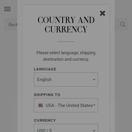
COUNTRY AND
CURRENCY
USD
Mon compte
Please select language, shipping
LANA GROSSA
destination and currency.
LINARTE
LANGUAGE
SHIPPING TO
USA - The United States
of America
CURRENCY