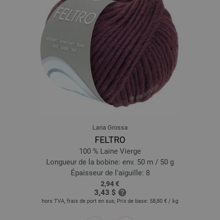
033-gris platine | EAN: 4033493090599
034-rose | EAN: 4033493104340
035-mauve | EAN: 4033493104357
036-brun noir | EAN: 4033493104364
038-jean | EAN: 4033493104388
039-turquoise | EAN: 4033493104395
041-saumon | EAN: 4033493118309
042-cyclamen | EAN: 4033493118316
043-vert jaune | EAN: 4033493118323
Lana Grossa
044-bleu turquoise | EAN: 4033493118330
FELTRO
045-grège | EAN: 4033493118347
100 % Laine Vierge
046-gris foncé | EAN: 4033493118354
Longueur de la bobine: env. 50 m / 50 g
048-menthe | EAN: 4033493133692
Épaisseur de l'aiguille: 8
2,94 €
049-mauve | EAN: 4033493133708
3,43 $
050-carnation | EAN: 4033493133715
hors TVA, frais de port en sus, Prix de base:
58,80 €
/ kg
051-orange | EAN: 4033493133722
prev
next