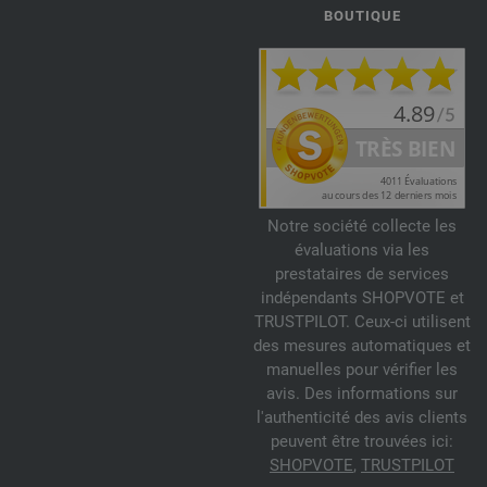
303-rose | EAN: 4033493294683
BOUTIQUE
304-rose vif | EAN: 4033493294690
305-lavande | EAN: 4033493294706
306-saumon | EAN: 4033493294713
307-jaune | EAN: 4033493294720
308-pistache | EAN: 4033493294737
309-menthe | EAN: 4033493294744
310-crème | EAN: 4033493314626
Notre société collecte les
évaluations via les
311-vanille | EAN: 4033493314633
prestataires de services
312-jaune vitellus | EAN: 4033493314640
indépendants SHOPVOTE et
313-orange | EAN: 4033493314657
TRUSTPILOT. Ceux-ci utilisent
314-cannelle | EAN: 4033493314664
des mesures automatiques et
315-rouge | EAN: 4033493314671
manuelles pour vérifier les
avis. Des informations sur
316-vert tendre | EAN: 4033493314688
l'authenticité des avis clients
317-lilas tendre | EAN: 4033493314695
peuvent être trouvées ici:
318-nougat | EAN: 4033493314701
SHOPVOTE
,
TRUSTPILOT
319-carnation | EAN: 4033493333955