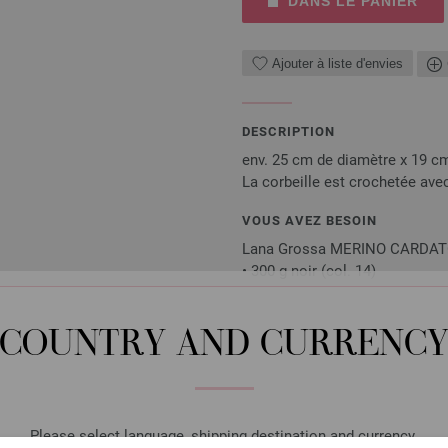
DANS LE PANIER
Ajouter à liste d'envies
DESCRIPTION
env. 25 cm de diamètre x 19 c
La corbeille est crochetée avec
VOUS AVEZ BESOIN
Lana Grossa MERINO CARDATO 1
• 300 g noir (col. 14)
• 150 g beige (col. 2)
• Crochet n° 10
COUNTRY AND CURRENC
Les aiguilles, boutons, accessoires n
mais pas le magazine, sont livrés gra
Please select language, shipping destination and currency.