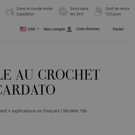
Dans le monde entier
Envoi dans
Droit de retour
Expédition
les 24 h
125 jours
Liste d'envies
USD
Mon compte
Panier
LE AU CROCHET
CARDATO
nd + explications en français | Modèle 16b