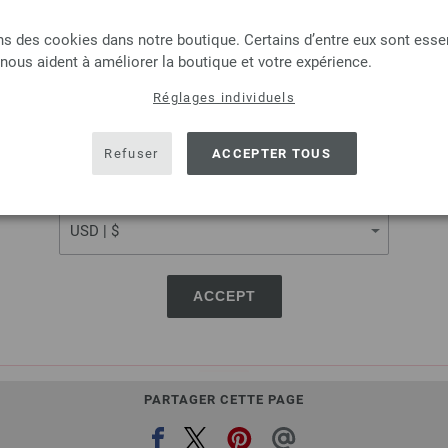
LANGUAGE
Aiguille à crochet avec 
ns des cookies dans notre boutique. Certains d’entre eux sont essen
 nous aident à améliorer la boutique et votre expérience.
Aiguille à crochet avec poig
Réglages individuels
3,32 €
SHIPPING TO
3,88 $
hors TVA, frais de port
e
USA - The United States of America
Refuser
ACCEPTER TOUS
QUANTITÉ
CURRENCY
DANS
Ajouter à liste d'envies
ACCEPT
PARTAGER CETTE PAGE