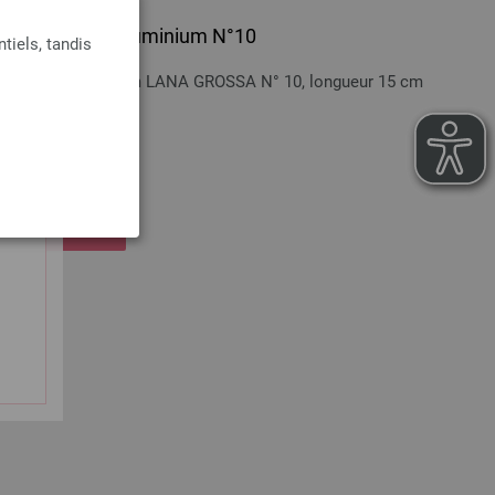
poignée souple/aluminium N°10
tiels, tandis
née souple/aluminium LANA GROSSA N° 10, longueur 15 cm
n sus
 LE PANIER