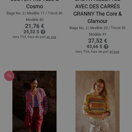
Cosmo
AVEC DES CARRÉS
GRANNY The Core &
Bags No. 2 | Modèle 17 / Tricot 36
Modèle 40
Glamour
21,76 €
Bags No. 2 | Modèle 20 / Tricot 36
25,32 $
Modèle 41
hors TVA, frais de port
en sus
37,52 €
43,66 $
hors TVA, frais de port
en sus