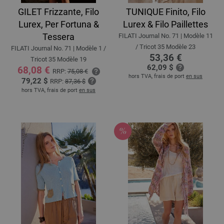
GILET Frizzante, Filo
TUNIQUE Finito, Filo
Lurex, Per Fortuna &
Lurex & Filo Paillettes
Tessera
FILATI Journal No. 71 | Modèle 11
/ Tricot 35 Modèle 23
FILATI Journal No. 71 | Modèle 1 /
53,36 €
Tricot 35 Modèle 19
62,09 $
68,08 €
RRP:
75,08 €
hors TVA, frais de port
en sus
79,22 $
RRP:
87,36 $
hors TVA, frais de port
en sus