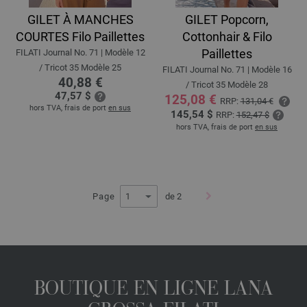
GILET À MANCHES
GILET Popcorn,
COURTES Filo Paillettes
Cottonhair & Filo
Paillettes
FILATI Journal No. 71 | Modèle 12
/ Tricot 35 Modèle 25
FILATI Journal No. 71 | Modèle 16
40,88 €
/ Tricot 35 Modèle 28
47,57 $
125,08 €
RRP:
131,04 €
hors TVA, frais de port
en sus
145,54 $
RRP:
152,47 $
hors TVA, frais de port
en sus
Page
de 2
BOUTIQUE EN LIGNE LANA