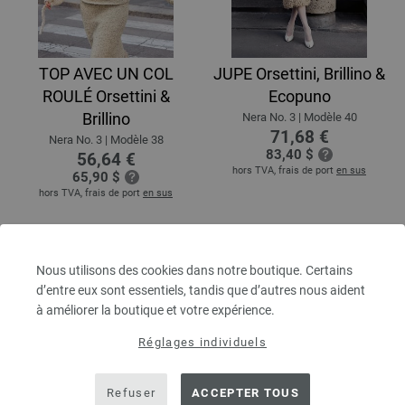
TOP AVEC UN COL
JUPE Orsettini, Brillino &
ROULÉ Orsettini &
Ecopuno
Brillino
Nera No. 3 | Modèle 40
71,68 €
Nera No. 3 | Modèle 38
83,40 $
56,64 €
hors TVA, frais de port
en sus
65,90 $
hors TVA, frais de port
en sus
Nous utilisons des cookies dans notre boutique. Certains
d’entre eux sont essentiels, tandis que d’autres nous aident
à améliorer la boutique et votre expérience.
Réglages individuels
Refuser
ACCEPTER TOUS