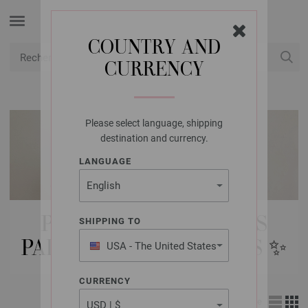
COUNTRY AND
CURRENCY
USD
Mon compte
Please select language, shipping
destination and currency.
LANGUAGE
PAQUETS DE MODÈLES
SHIPPING TO
PAILLETTES ET SEQUINS ✨️
USA - The United States
of America
CURRENCY
Affichage