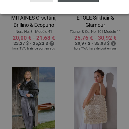
MITAINES Orsettini,
ÉTOLE Silkhair &
Brillino & Ecopuno
Glamour
Nera No. 3 | Modèle 41
Tücher & Co. No. 10 | Modèle 11
20,00 € - 21,68 €
25,76 € - 30,92 €
23,27 $ - 25,23 $
29,97 $ - 35,98 $
hors TVA, frais de port
en sus
hors TVA, frais de port
en sus