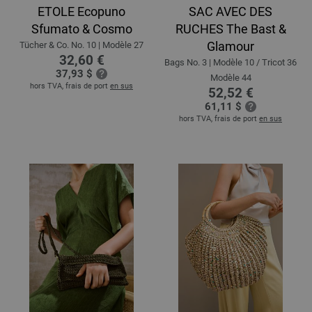
ETOLE Ecopuno
SAC AVEC DES
Sfumato & Cosmo
RUCHES The Bast &
Glamour
Tücher & Co. No. 10 | Modèle 27
32,60 €
Bags No. 3 | Modèle 10 / Tricot 36
37,93 $
Modèle 44
hors TVA, frais de port
en sus
52,52 €
61,11 $
hors TVA, frais de port
en sus