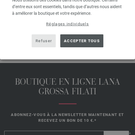
Nous utilisons des cookies dans notre boutique. Certains
• Crochet n° 5,5
d’entre eux sont essentiels, tandis que d’autres nous aident
Les aiguilles, boutons, accessoires ne sont pas inclus dans les paquets
à améliorer la boutique et votre expérience.
de modèles, les instructions à tricoter, mais pas le magazine, sont livrés
Réglages individuels
gratuitement par courriel ou en forme papier !
PARTAGER CETTE PAGE
Refuser
ACCEPTER TOUS
BOUTIQUE EN LIGNE LANA
GROSSA FILATI
ABONNEZ-VOUS À LA NEWSLETTER MAINTENANT ET
RECEVEZ UN BON DE 10 €.*
*