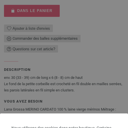
DANS LE PANIER
Ajouter à liste d'envies
Commander des balles supplémentaires
Questions sur cet article?
DESCRIPTION
env. 30 (33 - 39) cm de long x 6 (8 - 8) cm de haut
Le fond de la petite corbeille est crocheté en fil double en mailles serrées,
les parois latérales en fil simple en clusters.
VOUS AVEZ BESOIN
Lana Grossa MERINO CARDATO 100 % laine vierge mérinos Métrage :
approx. 63 m / 50 g
• 150 g blanc (col. 1)