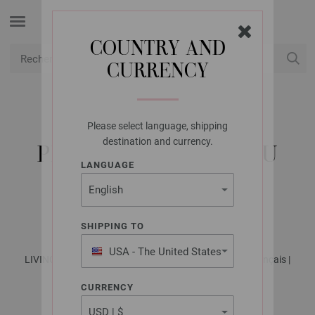
COUNTRY AND
CURRENCY
USD
Mon compte
Please select language, shipping
FILATI STUDIO
destination and currency.
PETITE CORBEILLE AU
LANGUAGE
CROCHET MERINO
CARDATO
SHIPPING TO
USA - The United States
LIVING No. 1 - Magazine allemand + explications en français |
of America
Modèle 15b
CURRENCY