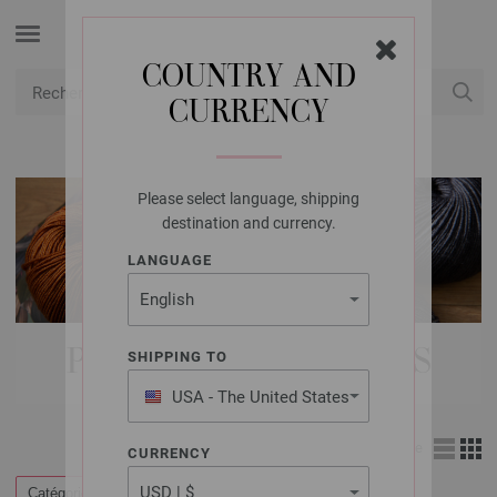
COUNTRY AND
CURRENCY
USD
Mon compte
Please select language, shipping
destination and currency.
LANGUAGE
PAQUETS DE MODÈLES
SHIPPING TO
USA - The United States
of America
Affichage
CURRENCY
Catégories
Filtrer par