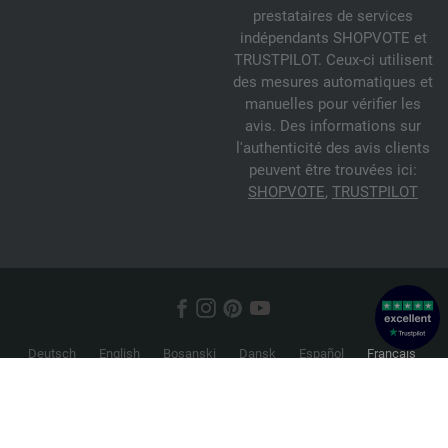
prestataires de services
indépendants SHOPVOTE et
TRUSTPILOT. Ceux-ci utilisent
des mesures automatiques et
manuelles pour vérifier les
avis. Des informations sur
l'authenticité des avis clients
peuvent être trouvées ici:
SHOPVOTE
,
TRUSTPILOT
Deutsch
English
Bosanski
Dansk
Español
Français
Hrvatski
Italiano
Nederlands
Norsk
Русский
Srpski
Suomi
Svenska