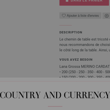
DANS LE PANIER
Ajouter à liste d'envies
DESCRIPTION
Le chemin de table est tricoté
nous recommandons de choisir 
le côté long de la table. Ains
VOUS AVEZ BESOIN
Lana Grossa MERINO CARDATO 1
• 200 (250 - 250 - 350 - 400 - 50
• 150 (200 - 200 - 300 - 350 - 4
• Aig circulaire n° 8 / 120 cm
Les aiguilles, boutons, accessoires n
COUNTRY AND CURRENC
mais pas le magazine, sont livrés gra