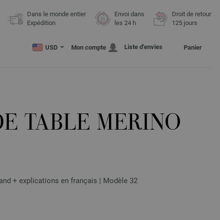
Dans le monde entier
Envoi dans
Droit de retour
Expédition
les 24 h
125 jours
Liste d'envies
USD
Mon compte
Panier
DE TABLE MERINO
nd + explications en français | Modèle 32