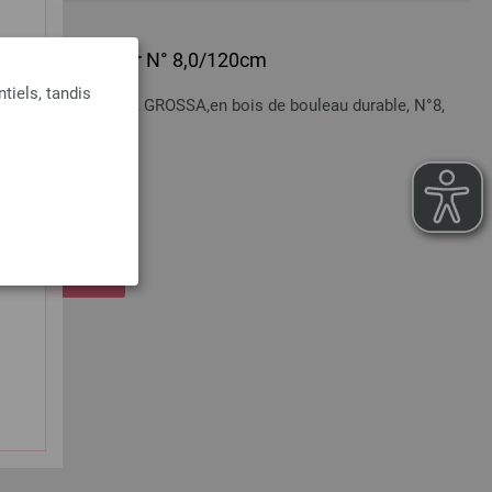
 en bois Multicolor N° 8,0/120cm
tiels, tandis
bois Multicolor LANA GROSSA,en bois de bouleau durable, N°8,
t
en sus
 LE PANIER