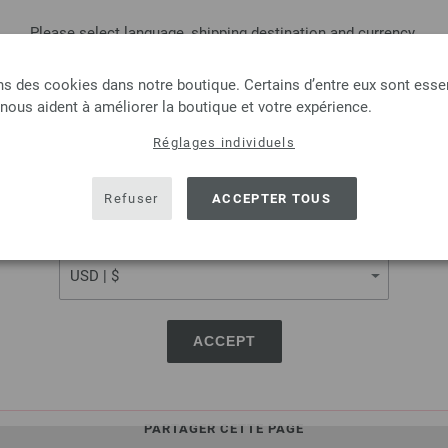
Please select language, shipping destination and currency.
Aiguille circulaire design
LANGUAGE
ns des cookies dans notre boutique. Certains d’entre eux sont essen
Aiguille circulaire design en 
 nous aident à améliorer la boutique et votre expérience.
longueur 120cm
Réglages individuels
9,66 €
SHIPPING TO
11,29 $
hors TVA, frais de por
USA - The United States of America
Refuser
ACCEPTER TOUS
QUANTITÉ
CURRENCY
DANS
Ajouter à liste d'envies
ACCEPT
PARTAGER CETTE PAGE