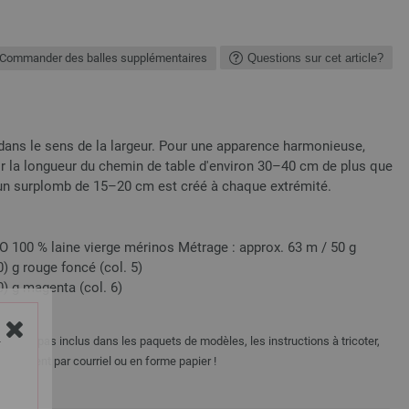
Commander des balles supplémentaires
Questions sur cet article?
 dans le sens de la largeur. Pour une apparence harmonieuse,
la longueur du chemin de table d'environ 30–40 cm de plus que
i, un surplomb de 15–20 cm est créé à chaque extrémité.
00 % laine vierge mérinos Métrage : approx. 63 m / 50 g
0) g rouge foncé (col. 5)
00) g magenta (col. 6)
e sont pas inclus dans les paquets de modèles, les instructions à tricoter,
Y
tuitement par courriel ou en forme papier !