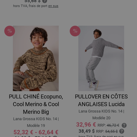
55,68 $
hors TVA, frais de port
en sus
PULL CHINÉ Ecopuno,
PULLOVER EN CÔTES
Cool Merino & Cool
ANGLAISES Lucida
Merino Big
Lana Grossa KIDS No. 14 |
Modèle 20
Lana Grossa KIDS No. 14 |
32,96 €
RRP:
46,72 €
Modèle 19
38,49 $
52,32 € - 62,64 €
RRP:
54,55 $
hors TVA, frais de port
en sus