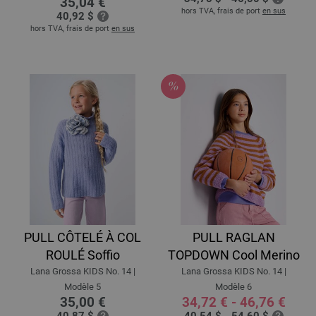
35,04 €
hors TVA, frais de port
en sus
40,92 $
hors TVA, frais de port
en sus
PULL CÔTELÉ À COL
PULL RAGLAN
ROULÉ Soffio
TOPDOWN Cool Merino
Lana Grossa KIDS No. 14 |
Lana Grossa KIDS No. 14 |
Modèle 5
Modèle 6
35,00 €
34,72 € - 46,76 €
40,87 $
40,54 $ - 54,60 $