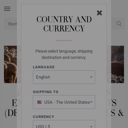
COUNTRY AND
CURRENCY
USD
Mon compte
Please select language, shipping
destination and currency.
LANGUAGE
PAQUETS DE MODÈLES
SHIPPING TO
ENFANTS | ADOLESCENTS
USA - The United States
of America
(DE LA TAILLE 154) | PULLS &
CURRENCY
PONCHOS