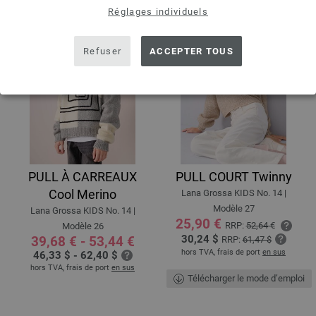
Réglages individuels
Refuser
ACCEPTER TOUS
PULL À CARREAUX
PULL COURT Twinny
Cool Merino
Lana Grossa KIDS No. 14 |
Modèle 27
Lana Grossa KIDS No. 14 |
25,90 €
RRP:
52,64 €
Modèle 26
30,24 $
39,68 € - 53,44 €
RRP:
61,47 $
hors TVA, frais de port
en sus
46,33 $ - 62,40 $
hors TVA, frais de port
en sus
Télécharger le mode d’emploi