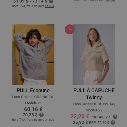
61,09 $ - 73,14 $
hors TVA, frais de port
en sus
PULL Ecopuno
PULL À CAPUCHE
Twinny
Lana Grossa KIDS No. 14 |
Modèle 21
Lana Grossa KIDS No. 14 |
60,16 €
Modèle 22
70,25 $
22,20 €
RRP:
45,12 €
hors TVA, frais de port
en sus
25,92 $
RRP:
52,69 $