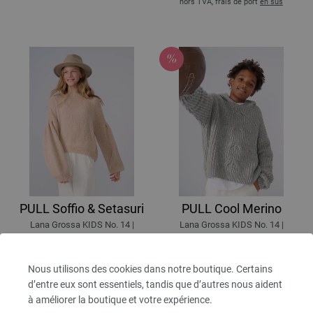
hors TVA, frais de port
en sus
PULL Soffio & Setasuri
PULL Cool Merino
Lana Grossa KIDS No. 14 |
Lana Grossa KIDS No. 14 |
Modèle 24
Modèle 25
46,72 €
39,68 € - 53,44 €
54,55 $
46,33 $ - 62,40 $
Nous utilisons des cookies dans notre boutique. Certains
hors TVA, frais de port
en sus
hors TVA, frais de port
en sus
d’entre eux sont essentiels, tandis que d’autres nous aident
à améliorer la boutique et votre expérience.