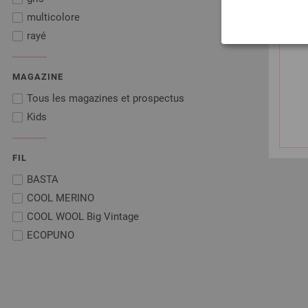
multicolore
rayé
MAGAZINE
Tous les magazines et prospectus
Kids
FIL
BASTA
COOL MERINO
COOL WOOL Big Vintage
ECOPUNO