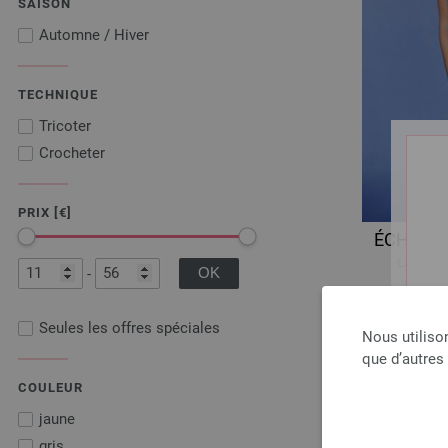
SAISON
Automne / Hiver
TECHNIQUE
Tricoter
Crocheter
PRIX [€]
ÉCHARPE 
Lana Gro
-
hors
Seules les offres spéciales
Nous utiliso
que d’autres
COULEUR
jaune
gris