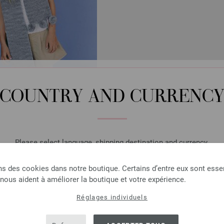
COUNTRY AND CURRENC
Cool Wool Big Vintage
ssa KIDS No. 13 | Modèle 18
25,20 €
Please select language, shipping destination and currency.
29,32 $
LANGUAGE
 TVA, frais de port
en sus
ns des cookies dans notre boutique. Certains d’entre eux sont essen
 nous aident à améliorer la boutique et votre expérience.
Réglages individuels
SHIPPING TO
USA - The United States of America