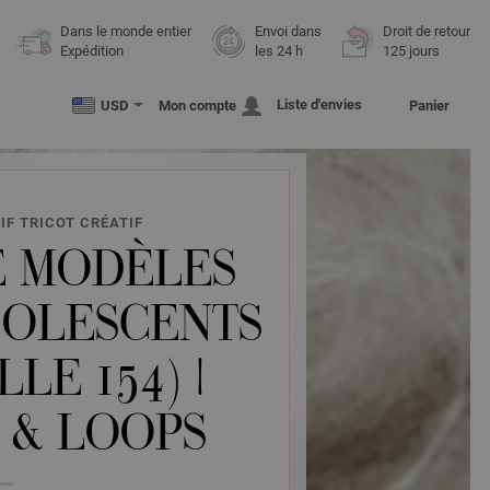
Dans le monde entier
Envoi dans
Droit de retour
Expédition
les 24 h
125 jours
Liste d'envies
USD
Mon compte
Panier
IF TRICOT CRÉATIF
E MODÈLES
DOLESCENTS
LLE 154) |
 & LOOPS