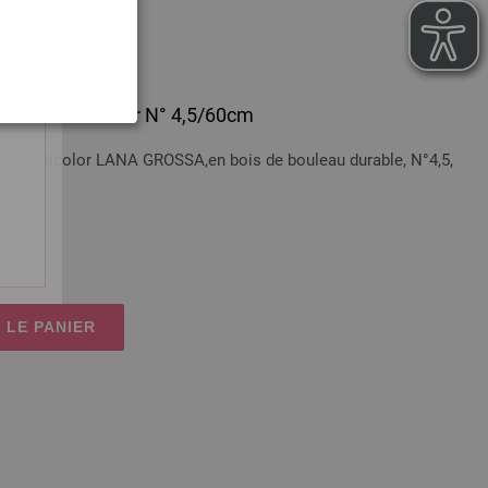
 en bois Multicolor N° 4,5/60cm
bois Multicolor LANA GROSSA,en bois de bouleau durable, N°4,5,
n sus
 LE PANIER