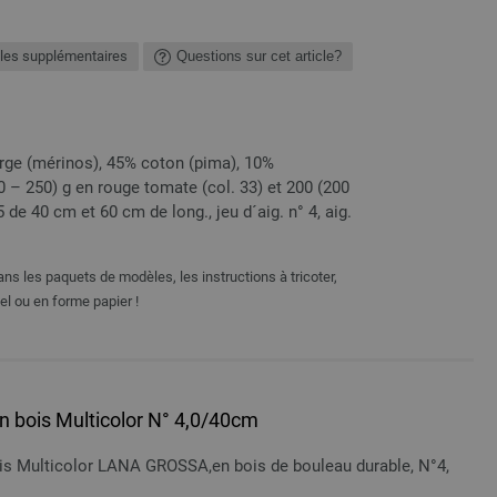
les supplémentaires
Questions sur cet article?
rge (mérinos), 45% coton (pima), 10%
00 – 250) g en rouge tomate (col. 33) et 200 (200
,5 de 40 cm et 60 cm de long., jeu d´aig. n° 4, aig.
ns les paquets de modèles, les instructions à tricoter,
el ou en forme papier !
 en bois Multicolor N° 4,0/40cm
bois Multicolor LANA GROSSA,en bois de bouleau durable, N°4,