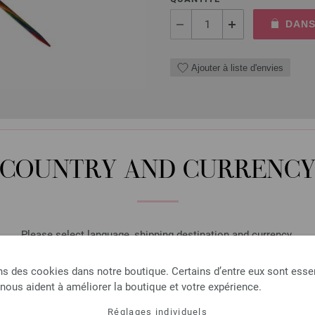
DANS
Ajouter à liste d'envies
Aiguille circulaire design
COUNTRY AND CURRENC
Aiguille circulaire design en 
longueur 40cm
7,98 €
9,32 $
hors TVA, frais de port
e
Please select language, shipping destination and currency.
QUANTITÉ
LANGUAGE
ns des cookies dans notre boutique. Certains d’entre eux sont essen
DANS
 nous aident à améliorer la boutique et votre expérience.
Réglages individuels