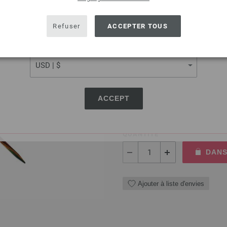
Ajouter à liste d'envies
SHIPPING TO
USA - The United States of America
Refuser
ACCEPTER TOUS
CURRENCY
Aiguille circulaire design
Aiguille circulaire design en 
longueur 60cm
ACCEPT
7,98 €
9,32 $
hors TVA, frais de port
e
QUANTITÉ
DANS
Ajouter à liste d'envies