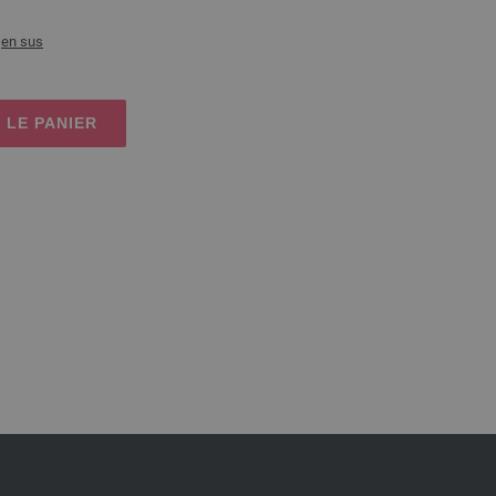
t
en sus
 LE PANIER