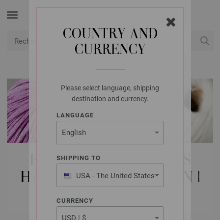
COUNTRY AND
CURRENCY
USD
Mon compte
Please select language, shipping
destination and currency.
LANGUAGE
PAQUETS DE MODÈLES
SHIPPING TO
HABITAT & DÉCORATION |
USA - The United States
of America
COUVERTURES
CURRENCY