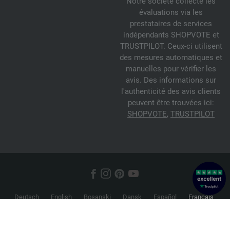
Notre société collecte les
évaluations via les
prestataires de services
indépendants SHOPVOTE et
TRUSTPILOT. Ceux-ci utilisent
des mesures automatiques et
manuelles pour vérifier les
avis. Des informations sur
l'authenticité des avis clients
peuvent être trouvées ici:
SHOPVOTE
,
TRUSTPILOT
Deutsch
English
Bosanski
Dansk
Español
Français
Hrvatski
Italiano
Nederlands
Norsk
Русский
Srpski
Suomi
Svenska