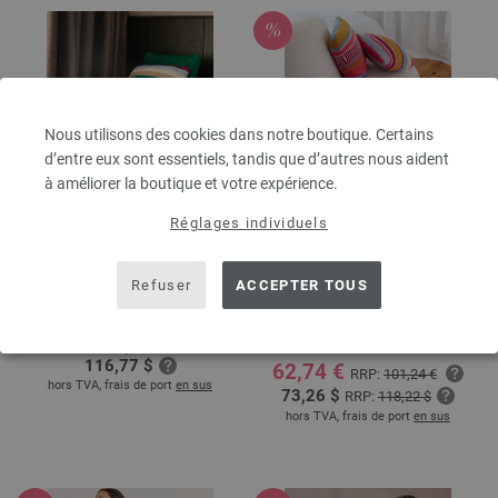
Nous utilisons des cookies dans notre boutique. Certains
d’entre eux sont essentiels, tandis que d’autres nous aident
à améliorer la boutique et votre expérience.
Réglages individuels
COUVERTURE Soffio
COUVERTURE Lala
Refuser
ACCEPTER TOUS
Berlin Flamy & Silkhair
home No. 77 | Modèle 34 / Tricot
30 Modèle 46
home No. 76 | Modèle 13 / Tricot
100,00 €
26 Modèle10
116,77 $
62,74 €
RRP:
101,24 €
hors TVA, frais de port
en sus
73,26 $
RRP:
118,22 $
hors TVA, frais de port
en sus