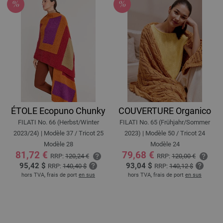
ÉTOLE Ecopuno Chunky
COUVERTURE Organico
FILATI No. 66 (Herbst/Winter
FILATI No. 65 (Frühjahr/Sommer
2023/24) | Modèle 37 / Tricot 25
2023) | Modèle 50 / Tricot 24
Modèle 28
Modèle 24
81,72 €
79,68 €
RRP:
120,24 €
RRP:
120,00 €
95,42 $
93,04 $
RRP:
140,40 $
RRP:
140,12 $
hors TVA, frais de port
en sus
hors TVA, frais de port
en sus