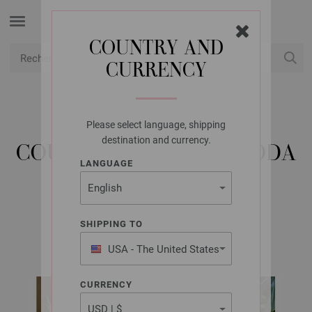
COUNTRY AND
CURRENCY
USD
Mon compte
Please select language, shipping
LANA GROSSA
destination and currency.
COUVERTURE ALTA MODA
LANGUAGE
ALPACA
SHIPPING TO
home No. 77 | Modèle 13 / Tricot 30 Modèle 38
USA - The United States
of America
CURRENCY