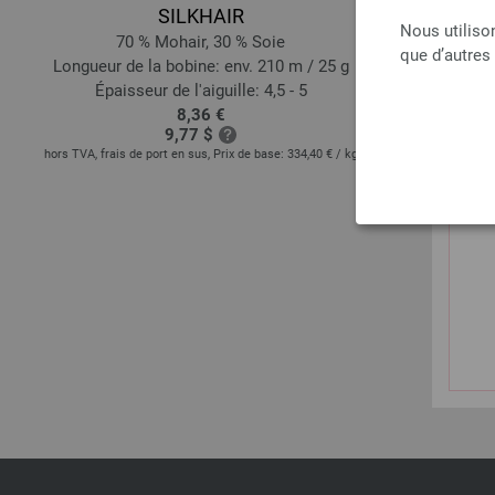
SILKHAIR
Nous utiliso
70 % Mohair, 30 % Soie
50 % Laine 
que d’autres
Longueur de la bobine: env. 210 m / 25 g
Longueur d
Épaisseur de l'aiguille: 4,5 - 5
Épai
8,36 €
9,77 $
hors TVA, frais de port en sus, Prix de base:
334,40 €
/ kg
hors TVA, frais 