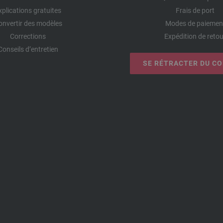
xplications gratuites
Frais de port
onvertir des modèles
Modes de paiemen
Corrections
Expédition de retou
Conseils d’entretien
SE RÉTRACTER DU C