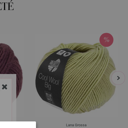
ETÉ
next
Y
Lana Grossa