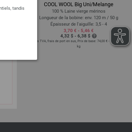
COOL WOOL Big Uni/Melange
tiels, tandis
e
100 % Laine vierge mérinos
50 m / 50 g
Longueur de la bobine: env. 120 m / 50 g
e: 8
Épaisseur de l'aiguille: 3,5 - 4
3,70 € - 5,46 €
4,32 $ - 6,38 $
base:
58,80 €
/ kg
hors TVA, frais de port en sus, Prix de base:
74,00 € - 109,20 €
/
kg