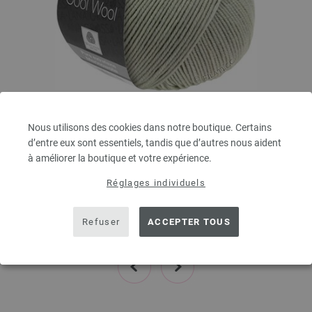
Lana Grossa
Nous utilisons des cookies dans notre boutique. Certains
COOL WOOL
d’entre eux sont essentiels, tandis que d’autres nous aident
100 % Laine vierge mérinos
à améliorer la boutique et votre expérience.
Longueur de la bobine: env. 160 m / 50 g
Réglages individuels
Épaisseur de l'aiguille: 3 - 3,5
5,46 €
6,38 $
Refuser
ACCEPTER TOUS
hors TVA, frais de port en sus, Prix de base:
109,20 €
/ kg
prev
next