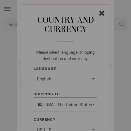
COUNTRY AND
CURRENCY
USD
Mon compte
Please select language, shipping
LANA GROSSA
destination and currency.
FILATI CROCHETER &
LANGUAGE
TRICOTER NO. 34/74 -
ÉDITION FRANÇAISE
SHIPPING TO
USA - The United States
Décembre 2025
of America
CURRENCY