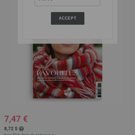
ACCEPT
7,47 €
8,72 $