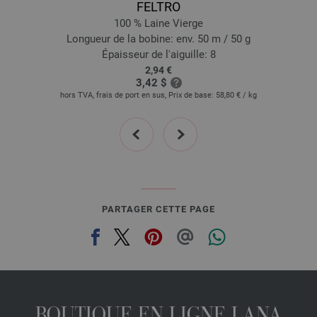
FELTRO
101-rose/
carnation dégradé | EAN: 4033493316552
100 % Laine Vierge
102-pourpre tendre/
lilas dégradé | EAN: 4033493316569
Longueur de la bobine: env. 50 m / 50 g
103-abricot/
mandarine dégradé | EAN: 4033493316576
Épaisseur de l'aiguille: 8
2,94 €
104-jaune tendre/
jaune soleil dégradé | EAN: 4033493316583
3,42 $
105-vert tendre/
feuille verte dégradé | EAN: 4033493316590
hors TVA, frais de port en sus, Prix de base:
58,80 €
/ kg
106-menthe/
turquoise dégradé | EAN: 4033493316613
prev
next
107-bleu clair/
bleu moyen dégradé | EAN: 4033493316620
108-gris clair/
gris moyen dégradé | EAN: 4033493316637
PARTAGER CETTE PAGE
BOUTIQUE EN LIGNE LANA