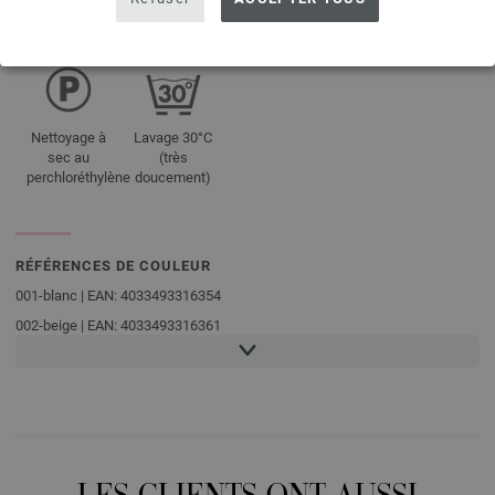
tambour
plat
interdit
interdit
interdit
Nettoyage à
Lavage 30°C
sec au
(très
perchloréthylène
doucement)
RÉFÉRENCES DE COULEUR
001-blanc | EAN: 4033493316354
002-beige | EAN: 4033493316361
003-taupe | EAN: 4033493316378
004-vert tendre | EAN: 4033493316385
005-feuille verte | EAN: 4033493316392
006-turquoise | EAN: 4033493316408
007-bleu clair | EAN: 4033493316415