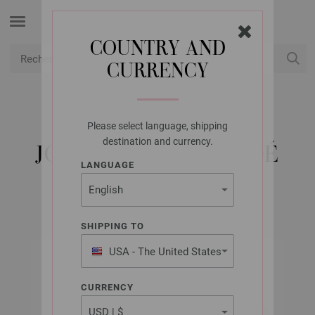
COUNTRY AND
CURRENCY
USD
Mon compte
Please select language, shipping
LANA GROSSA
destination and currency.
JOLIE UNI & DÉGRADÉ
LANGUAGE
SHIPPING TO
USA - The United States
of America
CURRENCY