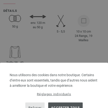
DÉTAILS
env. 120 m
50 g
au 50 g
5 - 5,5
10 x 10 cm
24 Rangs, 19
Mailles
Taille 38 - 40
env. 400 g
Nous utilisons des cookies dans notre boutique. Certains
d’entre eux sont essentiels, tandis que d’autres nous aident
à améliorer la boutique et votre expérience.
CONSEILS D'ENTRETIEN
Réglages individuels
Séchage en
Séchage à
Blanchiment
Repassage
Refuser
ACCEPTER TOUS