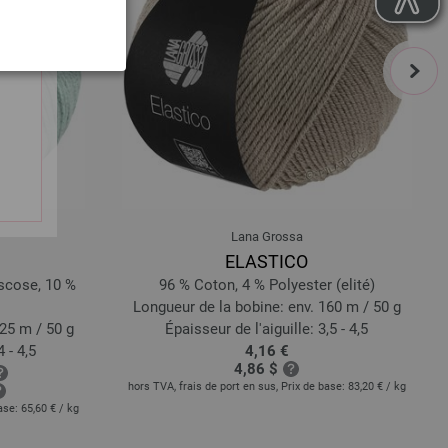
next
Lana Grossa
ELASTICO
iscose, 10 %
96 % Coton, 4 % Polyester (elité)
Longueur de la bobine: env. 160 m / 50 g
25 m / 50 g
Épaisseur de l'aiguille: 3,5 - 4,5
 - 4,5
4,16 €
4,86 $
hors TVA, frais de port en sus, Prix de base:
83,20 €
/ kg
base:
65,60 €
/ kg