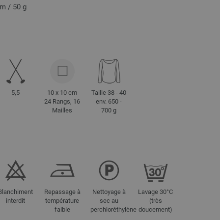
 m / 50 g
5,5
10 x 10 cm
Taille 38 - 40
24 Rangs, 16
env. 650 -
Mailles
700 g
Blanchiment
Repassage à
Nettoyage à
Lavage 30°C
interdit
température
sec au
(très
faible
perchloréthylène
doucement)