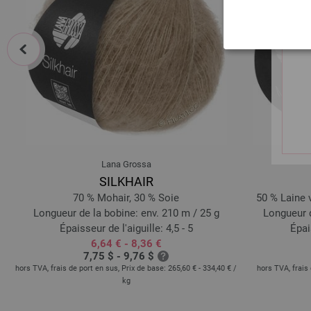
prev
Lana Grossa
SILKHAIR
70 % Mohair, 30 % Soie
50 % Laine 
Longueur de la bobine: env. 210 m / 25 g
Longueur d
Épaisseur de l'aiguille: 4,5 - 5
Épai
6,64 € - 8,36 €
7,75 $ - 9,76 $
hors TVA, frais de port en sus, Prix de base:
265,60 € - 334,40 €
/
hors TVA, frais 
kg