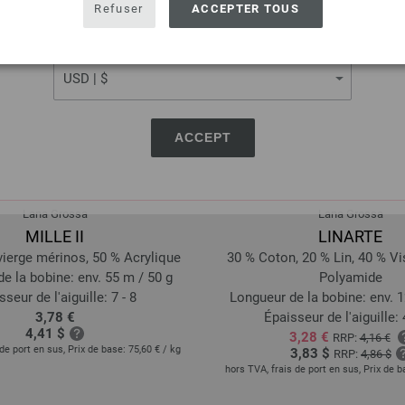
USA - The United States of America
Refuser
ACCEPTER TOUS
CURRENCY
ACCEPT
Lana Grossa
Lana Grossa
MILLE II
LINARTE
vierge mérinos, 50 % Acrylique
30 % Coton, 20 % Lin, 40 % V
e la bobine: env. 55 m / 50 g
Polyamide
sseur de l'aiguille: 7 - 8
Longueur de la bobine: env. 1
3,78 €
Épaisseur de l'aiguille: 4
4,41 $
3,28 €
RRP:
4,16 €
de port en sus, Prix de base:
75,60 €
/ kg
3,83 $
RRP:
4,86 $
hors TVA, frais de port en sus, Prix de 