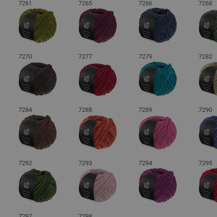
7261
7265
7266
7268
7270
7277
7279
7282
7284
7288
7289
7290
7292
7293
7294
7295
7297
7298