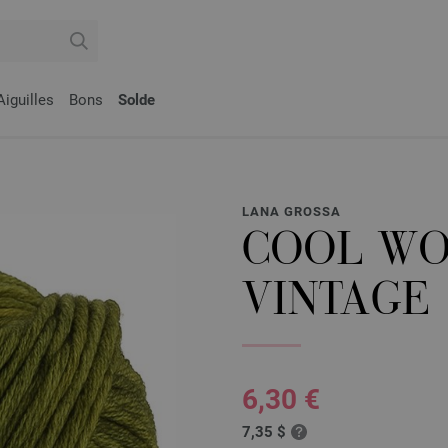
Aiguilles
Bons
Solde
LANA GROSSA
COOL WO
VINTAGE
6,30 €
7,35 $