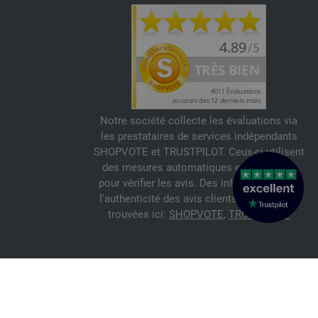
Notre société collecte les évaluations via
les prestataires de services indépendants
SHOPVOTE et TRUSTPILOT. Ceux-ci utilisent
des mesures automatiques et manuelles
pour vérifier les avis. Des informations sur
l'authenticité des avis clients peuvent être
trouvées ici:
SHOPVOTE
,
TRUSTPILOT