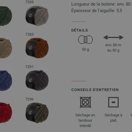
7269
Longueur de la bobine: env. 80
Épaisseur de l'aiguille: 5,5
DÉTAILS
7283
env. 80 m
50 g
au 50 g
7291
CONSEILS D'ENTRETIEN
7296
Séchage en
Séchage à
tambour
plat
interdit