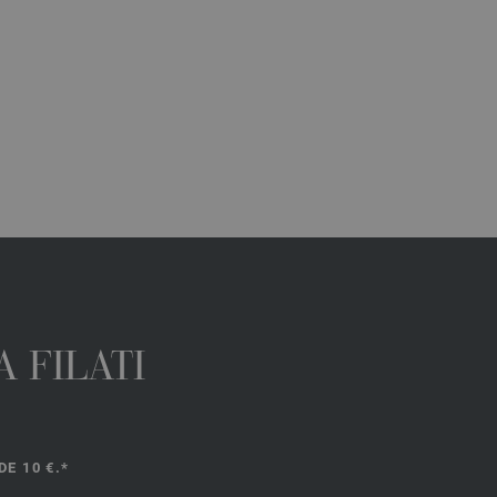
 FILATI
E 10 €.*