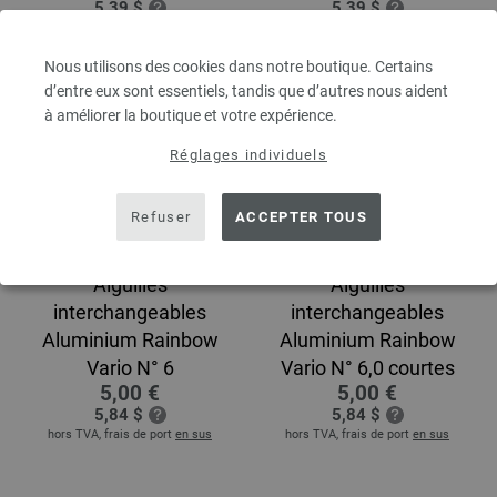
5,39 $
5,39 $
hors TVA, frais de port
en sus
hors TVA, frais de port
en sus
Nous utilisons des cookies dans notre boutique. Certains
d’entre eux sont essentiels, tandis que d’autres nous aident
à améliorer la boutique et votre expérience.
Réglages individuels
Refuser
ACCEPTER TOUS
Aiguilles
Aiguilles
interchangeables
interchangeables
Aluminium Rainbow
Aluminium Rainbow
Vario N° 6
Vario N° 6,0 courtes
5,00 €
5,00 €
5,84 $
5,84 $
hors TVA, frais de port
en sus
hors TVA, frais de port
en sus