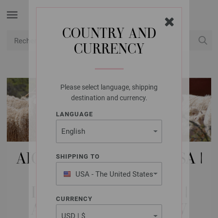
COUNTRY AND
CURRENCY
USD
Mon compte
Please select language, shipping
destination and currency.
LANGUAGE
AIGUILLES LANA GROSSA |
SHIPPING TO
AIGUILLES
USA - The United States
of America
INTERCHANGEABLES |
CURRENCY
ALUMINIUM RAINBOW