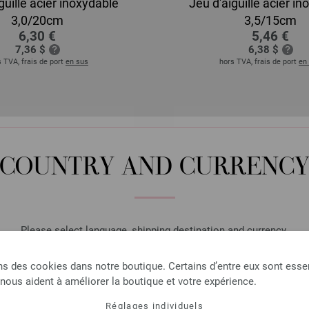
guille acier inoxydable
Jeu d'aiguille acier i
3,0/20cm
3,5/15cm
6,30 €
5,46 €
7,36 $
6,38 $
 TVA, frais de port
en sus
hors TVA, frais de port
en
COUNTRY AND CURRENC
Please select language, shipping destination and currency.
LANGUAGE
ns des cookies dans notre boutique. Certains d’entre eux sont essen
 nous aident à améliorer la boutique et votre expérience.
Réglages individuels