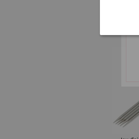
Jeu d'ai
hors