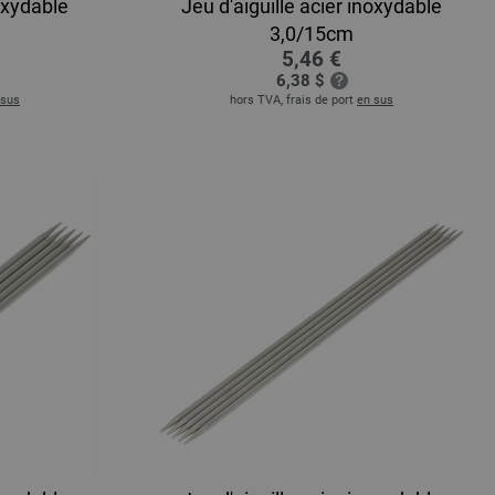
noxydable
Jeu d'aiguille acier inoxydable
3,0/15cm
5,46 €
6,38 $
 sus
hors TVA, frais de port
en sus