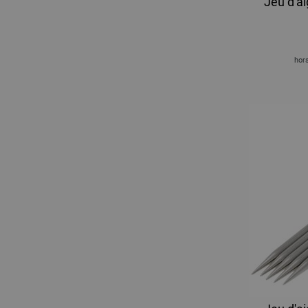
Jeu d'ai
hors