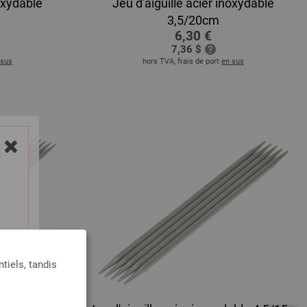
noxydable
Jeu d'aiguille acier inoxydable
3,5/20cm
6,30 €
7,36 $
 sus
hors TVA, frais de port
en sus
Y
tiels, tandis