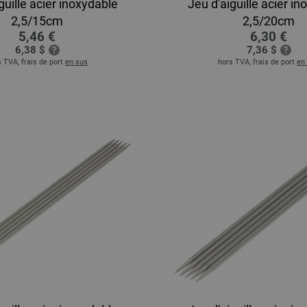
guille acier inoxydable
Jeu d'aiguille acier i
2,5/15cm
2,5/20cm
5,46 €
6,30 €
6,38 $
7,36 $
 TVA, frais de port
en sus
hors TVA, frais de port
en