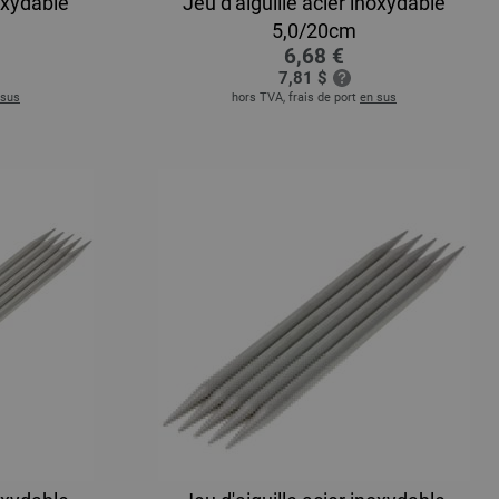
noxydable
Jeu d'aiguille acier inoxydable
5,0/20cm
6,68 €
7,81 $
 sus
hors TVA, frais de port
en sus