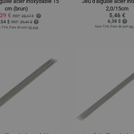
iguille acier inoxydable 15
Jeu d'aiguille acier i
cm (brun)
2,0/15cm
,29 €
5,46 €
RRP:
25,17 €
6,38 $
,54 $
RRP:
29,41 $
hors TVA, frais de port
en
 TVA, frais de port
en sus