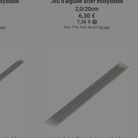
noxydable
Jeu d'aiguille acier inoxydable
2,0/20cm
6,30 €
7,36 $
 sus
hors TVA, frais de port
en sus