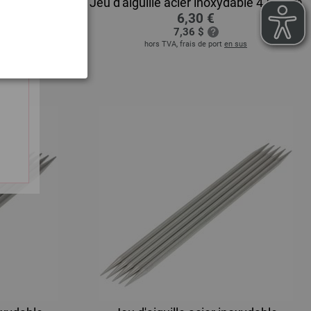
noxydable
Jeu d'aiguille acier inoxydable 4,5/15m
6,30 €
7,36 $
hors TVA, frais de port
en sus
 sus