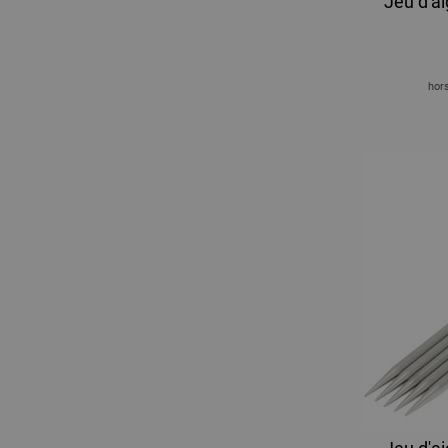
Jeu d'ai
hors