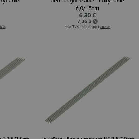
noxydable
Jeu d'aiguille acier inoxydable
6,0/15cm
6,30 €
7,36 $
 sus
hors TVA, frais de port
en sus