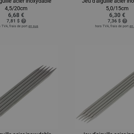
guille acier inoxydable
Jeu d'aiguille acier i
4,5/20cm
5,0/15cm
6,68 €
6,30 €
7,81 $
7,36 $
 TVA, frais de port
en sus
hors TVA, frais de port
en