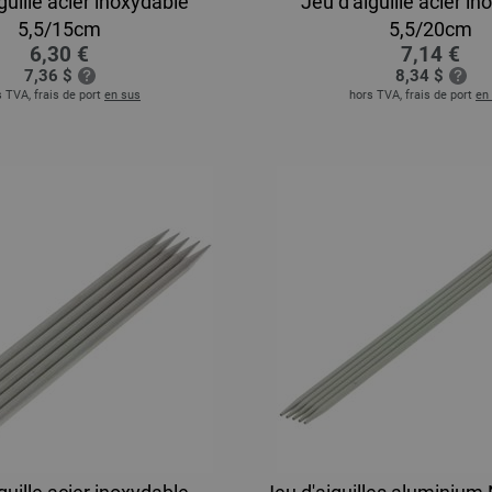
guille acier inoxydable
Jeu d'aiguille acier i
5,5/15cm
5,5/20cm
6,30 €
7,14 €
7,36 $
8,34 $
 TVA, frais de port
en sus
hors TVA, frais de port
en