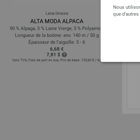
Nous utiliso
Lana Grossa
que d’autres
ALTA MODA ALPACA
COOL WO
90 % Alpaga, 5 % Laine Vierge, 5 % Polyamide
100 
Longueur de la bobine: env. 140 m / 50 g
Longueur d
Épaisseur de l'aiguille: 5 - 6
Épais
6,68 €
7,81 $
hors TVA, frais de port en sus, Prix de base:
133,60 €
/ kg
hors TVA, frais de 