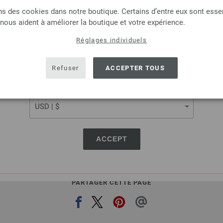
LANGUAGE
ns des cookies dans notre boutique. Certains d’entre eux sont essen
Lana Grossa
Lana Grossa
 nous aident à améliorer la boutique et votre expérience.
OL Baby Uni/Print 50g
COOL WOOL Big Uni/
Réglages individuels
% Laine vierge mérinos
100 % Laine vierge mé
SHIPPING TO
e la bobine: env. 220 m / 50 g
Longueur de la bobine: env. 1
USA - The United States of America
seur de l'aiguille: 2,5 - 3
Épaisseur de l'aiguille: 3
Refuser
ACCEPTER TOUS
3,74 € - 5,46 €
3,70 € - 5,46 €
4,37 $ - 6,38 $
4,32 $ - 6,38 $
CURRENCY
port en sus, Prix de base:
74,80 € - 109,20 €
/
hors TVA, frais de port en sus, Prix de base
kg
kg
ACCEPT
PARTAGER CETTE PAGE