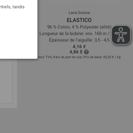
tiels, tandis
Lana Grossa
Melange
ELASTICO
rinos
96 % Coton, 4 % Polyester (elité)
20 m / 50 g
Longueur de la bobine: env. 160 m / 50 g
,5 - 4
Épaisseur de l'aiguille: 3,5 - 4,5
4,16 €
4,86 $
:
74,00 € - 109,20 €
/
hors TVA, frais de port en sus, Prix de base:
83,20 €
/ kg