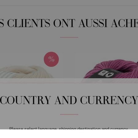
S CLIENTS ONT AUSSI ACH
COUNTRY AND CURRENC
Please select language, shipping destination and currency.