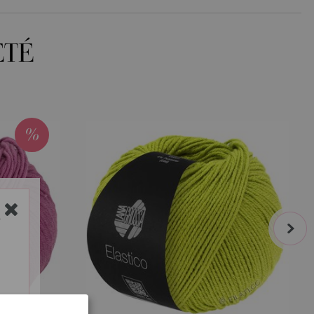
ETÉ
next
Y