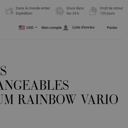
Dans le monde entier
Envoi dans
Droit de retour
Expédition
les 24 h
125 jours
Liste d'envies
USD
Mon compte
Panier
S
ANGEABLES
UM RAINBOW VARIO