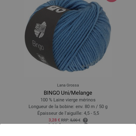
Lana Grossa
BINGO Uni/Melange
100 % Laine vierge mérinos
Longueur de la bobine: env. 80 m / 50 g
Épaisseur de l'aiguille: 4,5 - 5,5
3,28 €
RRP:
5,00 €
3,82 $
RRP:
5,82 $
hors TVA, frais de port en sus, Prix de base:
65,60 €
/ kg