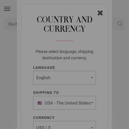
COUNTRY AND
CURRENCY
USD
Mon compte
Please select language, shipping
UNION KNOPF
destination and currency.
UNION KNOPF
LANGUAGE
44840/22MM
Référence : 44840
SHIPPING TO
USA - The United States
of America
CURRENCY