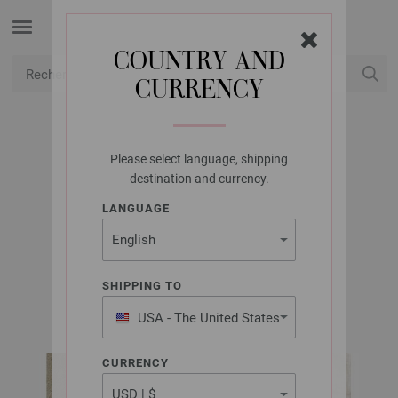
COUNTRY AND
CURRENCY
USD
Mon compte
Please select language, shipping
LANA GROSSA
destination and currency.
TOP ECOPUNO &
LANGUAGE
COTTONHAIR
SHIPPING TO
FILATI No. 69 | Modèle 39 / Tricot 31 Modèle 38
USA - The United States
of America
CURRENCY