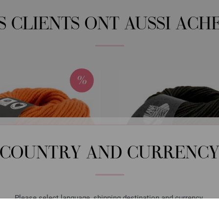
S CLIENTS ONT AUSSI ACH
COUNTRY AND CURRENC
Please select language, shipping destination and currency.
LANGUAGE