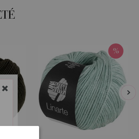
ETÉ
next
Y