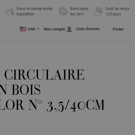
Dans le monde entier
Envoi dans
Droit de retour
Expédition
les 24 h
125 jours
Liste d'envies
USD
Mon compte
Panier
 CIRCULAIRE
N BOIS
OR N° 3,5/40CM