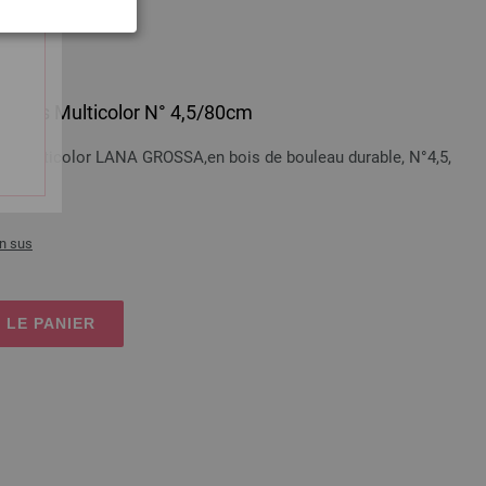
 en bois Multicolor N° 4,5/80cm
bois Multicolor LANA GROSSA,en bois de bouleau durable, N°4,5,
n sus
 LE PANIER