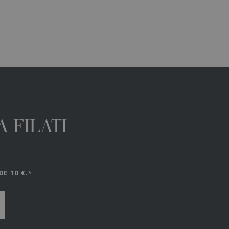
 FILATI
E 10 €.*