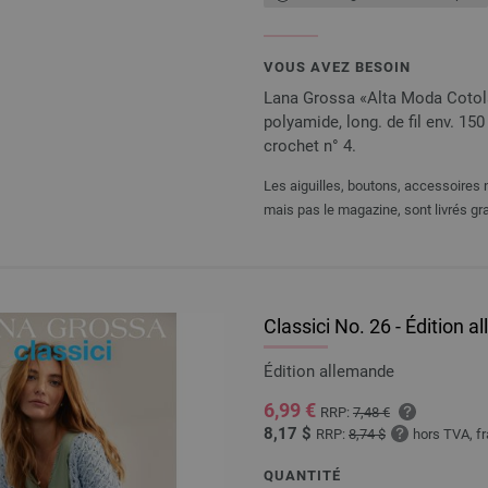
VOUS AVEZ BESOIN
Lana Grossa «Alta Moda Cotola
polyamide, long. de fil env. 150 
crochet n° 4.
Les aiguilles, boutons, accessoires n
mais pas le magazine, sont livrés gra
Classici No. 26 - Édition 
Édition allemande
6,99 €
RRP:
7,48 €
8,17 $
RRP:
8,74 $
hors TVA, fr
QUANTITÉ