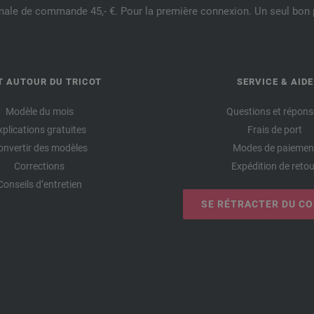
male de commande 45,- €. Pour la première connexion. Un seul bon p
T AUTOUR DU TRICOT
SERVICE & AIDE
Modèle du mois
Questions et répons
xplications gratuites
Frais de port
onvertir des modèles
Modes de paiemen
Corrections
Expédition de retou
Conseils d’entretien
SE RÉTRACTER DU C