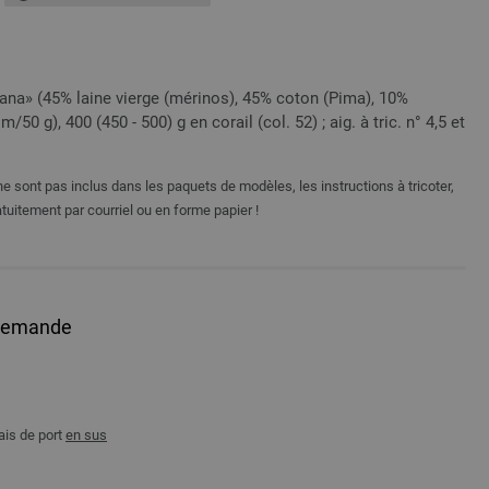
na» (45% laine vierge (mérinos), 45% coton (Pima), 10%
m/50 g), 400 (450 - 500) g en corail (col. 52) ; aig. à tric. n° 4,5 et
e sont pas inclus dans les paquets de modèles, les instructions à tricoter,
tuitement par courriel ou en forme papier !
allemande
ais de port
en sus