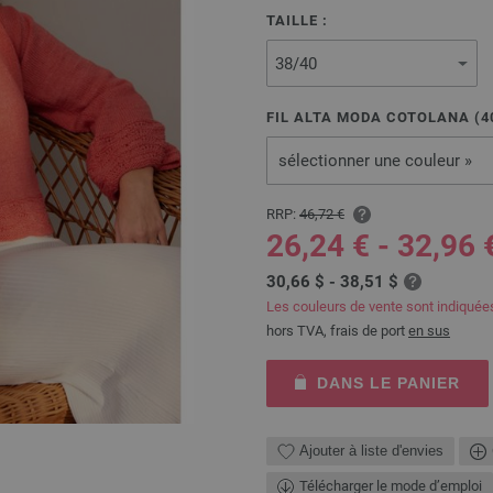
TAILLE :
FIL ALTA MODA COTOLANA (
4
sélectionner une couleur »
RRP:
46,72 €
26,24 € - 32,96 
30,66 $ - 38,51 $
Les couleurs de vente sont indiquée
hors TVA, frais de port
en sus
DANS LE PANIER
Ajouter à liste d'envies
Télécharger le mode d’emploi