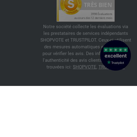
Notre société collecte les évaluations via
les prestataires de services indépendants
SHOPVOTE et TRUSTPILOT. Ceux-ci utilisent
des mesures automatiques et manuelles
pour vérifier les avis. Des informations sur
l'authenticité des avis clients peuvent être
trouvées ici:
SHOPVOTE
,
TRUSTPILOT
© 2026 FILATI eCommerce GmbH
Italiano