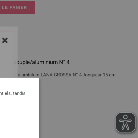
 LE PANIER
Y
oignée souple/aluminium N° 4
née souple/aluminium LANA GROSSA N° 4, longueur 15 cm
n sus
tiels, tandis
 LE PANIER