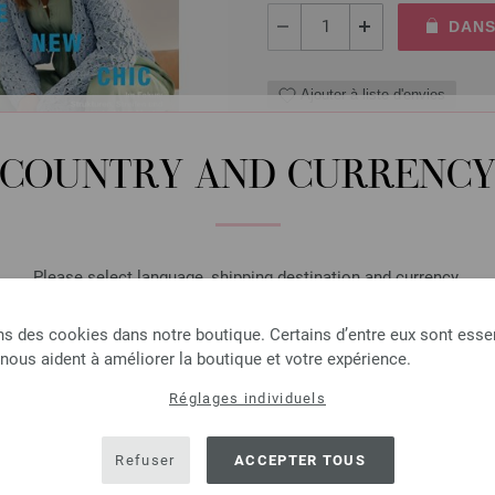
DANS
Ajouter à liste d'envies
COUNTRY AND CURRENC
Aiguille à crochet avec p
Aiguille à crochet avec poig
Please select language, shipping destination and currency.
2,73 €
LANGUAGE
3,19 $
hors TVA, frais de port
e
ns des cookies dans notre boutique. Certains d’entre eux sont essen
 nous aident à améliorer la boutique et votre expérience.
QUANTITÉ
Réglages individuels
SHIPPING TO
DANS
USA - The United States of America
Refuser
ACCEPTER TOUS
Ajouter à liste d'envies