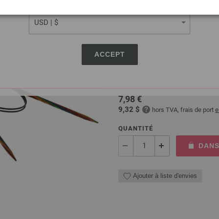
CURRENCY
Aiguille circulaire design
ACCEPT
Aiguille circulaire design en 
longueur 80cm
7,98 €
9,32 $
hors TVA, frais de port
e
QUANTITÉ
DANS
Ajouter à liste d'envies