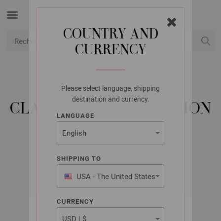
COUNTRY AND
CURRENCY
USD
Mon compte
Please select language, shipping
LANA GROSSA
destination and currency.
CLASSICI NO. 26 - ÉDITION
LANGUAGE
ALLEMANDE
SHIPPING TO
Février 2024
USA - The United States
of America
CURRENCY