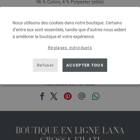
96 % Coton, 4 % Polyester (elité)
Longueur de la bobine: env. 160 m / 50 g
Épaisseur de l'aiguille: 3,5 - 4,5
4,16 €
Nous utilisons des cookies dans notre boutique. Certains
4,86 $
d’entre eux sont essentiels, tandis que d’autres nous aident
hors TVA, frais de port en sus, Prix de base:
83,20 €
/ kg
à améliorer la boutique et votre expérience.
prev
next
Réglages individuels
Refuser
ACCEPTER TOUS
PARTAGER CETTE PAGE
BOUTIQUE EN LIGNE LANA