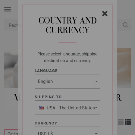
COUNTRY AND
CURRENCY
USD
Mon compte
Please select language, shipping
destination and currency.
LANGUAGE
MAGAZINE | CROCHETER
SHIPPING TO
USA - The United States
of America
Affichage
CURRENCY
Catégories