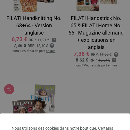
FILATI Handknitting No.
FILATI Handstrick No.
63+64 - Version
65 & FILATI Home No.
anglaise
66 - Magazine allemand
6,73 €
+ explications en
RRP:
11,21 €
7,86 $
RRP:
13,10 $
anglais
hors TVA, frais de port
en sus
7,38 €
RRP:
11,59 €
8,62 $
RRP:
13,54 $
hors TVA, frais de port
en sus
Nous utilisons des cookies dans notre boutique. Certains