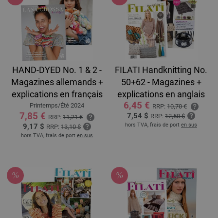
HAND-DYED No. 1 & 2 -
FILATI Handknitting No.
Magazines allemands +
50+62 - Magazines +
explications en français
explications en anglais
6,45 €
Printemps/Été 2024
RRP:
10,70 €
7,85 €
7,54 $
RRP:
12,50 $
RRP:
11,21 €
hors TVA, frais de port
en sus
9,17 $
RRP:
13,10 $
hors TVA, frais de port
en sus