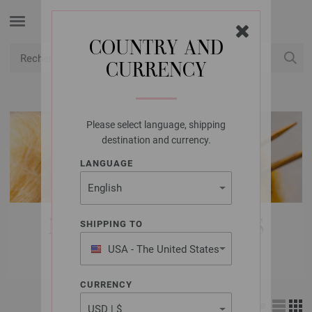
COUNTRY AND
CURRENCY
USD
Mon compte
Please select language, shipping
destination and currency.
LANGUAGE
MAGAZINE | PAQUETS
SHIPPING TO
MAGAZINES %
USA - The United States
of America
CURRENCY
Affichage