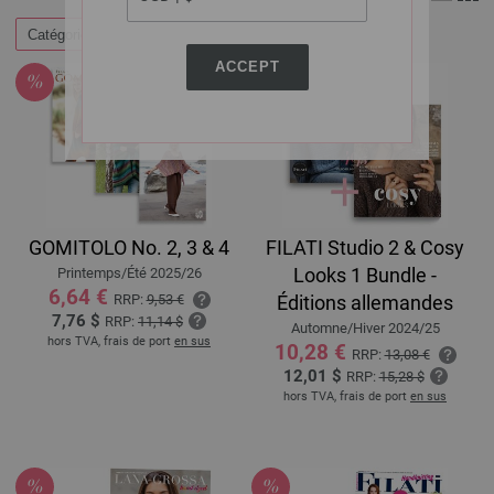
Catégories
ACCEPT
GOMITOLO No. 2, 3 & 4
FILATI Studio 2 & Cosy
Looks 1 Bundle -
Printemps/Été 2025/26
6,64 €
RRP:
9,53 €
Éditions allemandes
7,76 $
RRP:
11,14 $
Automne/Hiver 2024/25
hors TVA, frais de port
en sus
10,28 €
RRP:
13,08 €
12,01 $
RRP:
15,28 $
hors TVA, frais de port
en sus