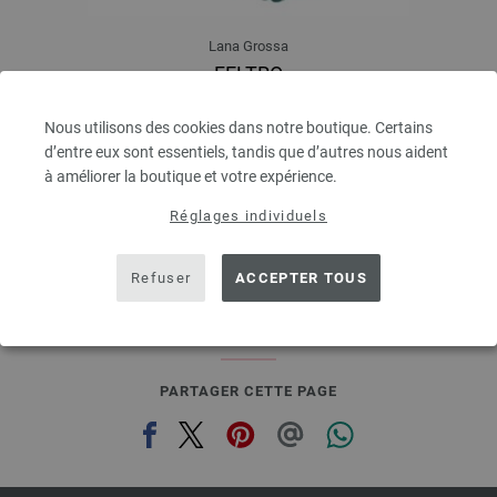
Lana Grossa
FELTRO
100 % Laine Vierge
Longueur de la bobine: env. 50 m / 50 g
Nous utilisons des cookies dans notre boutique. Certains
Épaisseur de l'aiguille: 8
d’entre eux sont essentiels, tandis que d’autres nous aident
2,94 €
à améliorer la boutique et votre expérience.
3,44 $
hors TVA, frais de port en sus, Prix de base:
58,80 €
/ kg
Réglages individuels
prev
next
Refuser
ACCEPTER TOUS
PARTAGER CETTE PAGE