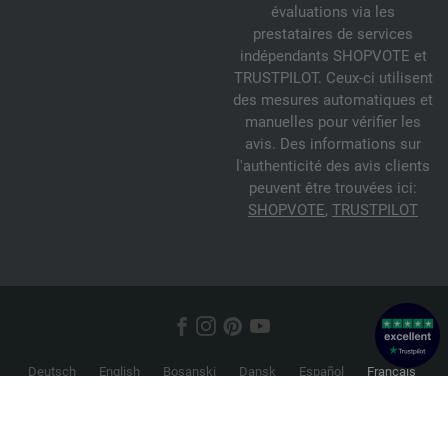
évaluations via les
prestataires de services
indépendants SHOPVOTE et
TRUSTPILOT. Ceux-ci utilisent
des mesures automatiques et
manuelles pour vérifier les
avis. Des informations sur
l'authenticité des avis clients
peuvent être trouvées ici:
SHOPVOTE
,
TRUSTPILOT
Deutsch
English
Bosanski
Dansk
Español
Français
Hrvatski
Italiano
Nederlands
Norsk
Русский
Srpski
Suomi
Svenska