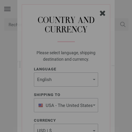
COUNTRY AND
CURRENCY
USD
Mon compte
Please select language, shipping
LANA GROSSA
destination and currency.
TÜCHER & CO. NO. 5 -
LANGUAGE
EXPLICATIONS EN
ANGLAIS
SHIPPING TO
USA - The United States
Septembre 2021
of America
CURRENCY