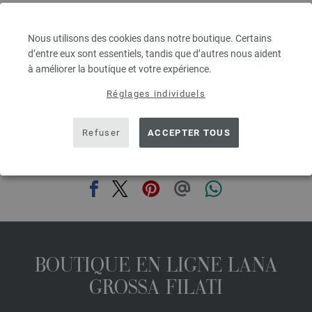
Épaisseur de l'aiguille: 7 - 8
3,78 €
4,42 $
Nous utilisons des cookies dans notre boutique. Certains
hors TVA, frais de port en sus, Prix de base:
75,60 €
/ kg
d’entre eux sont essentiels, tandis que d’autres nous aident
à améliorer la boutique et votre expérience.
prev
next
Réglages individuels
Refuser
ACCEPTER TOUS
PARTAGER CETTE PAGE
BOUTIQUE EN LIGNE LANA
GROSSA FILATI