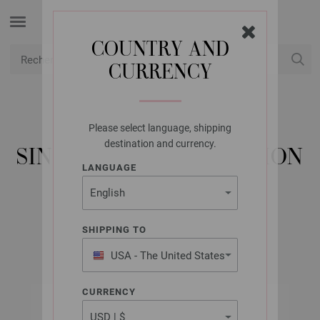
COUNTRY AND
CURRENCY
USD
Mon compte
Please select language, shipping
LANA GROSSA
destination and currency.
SINCHENS NO. 1 - ÉDITION
LANGUAGE
ALLEMANDE
SHIPPING TO
Automne/Hiver 2025/26
USA - The United States
of America
CURRENCY