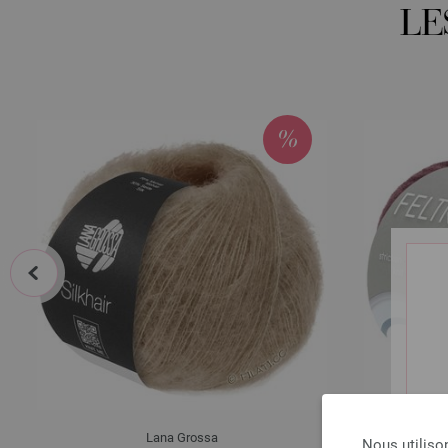
LE
prev
Lana Grossa
Nous utiliso