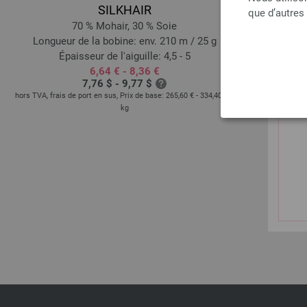
SILKHAIR
que d’autres
70 % Mohair, 30 % Soie
Longueur de la bobine: env. 210 m / 25 g
Longueur d
Épaisseur de l'aiguille: 4,5 - 5
Épa
6,64 € - 8,36 €
7,76 $ - 9,77 $
hors TVA, frais de port en sus, Prix de base:
265,60 € - 334,40 €
/
hors TVA, frais 
kg