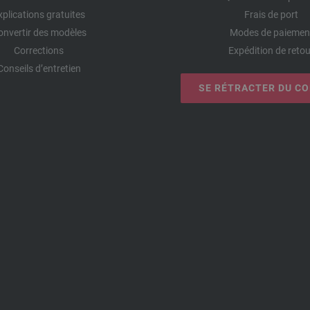
xplications gratuites
Frais de port
onvertir des modèles
Modes de paiemen
Corrections
Expédition de retou
Conseils d’entretien
SE RÉTRACTER DU C