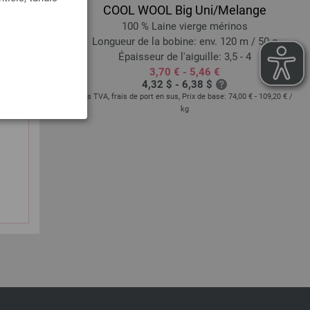
COOL WOOL Big Uni/Melange
iscose, 10 %
100 % Laine vierge mérinos
Longueur de la bobine: env. 120 m / 50 g
25 m / 50 g
Épaisseur de l'aiguille: 3,5 - 4
 - 4,5
3,70 € - 5,46 €
4,32 $ - 6,38 $
hors TVA, frais de port en sus, Prix de base:
74,00 € - 109,20 €
/
kg
base:
65,60 €
/ kg