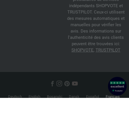
indépendants SHOPVOTE et
TRUSTPILOT. Ceux-ci utilisent
des mesures automatiques et
manuelles pour vérifier les
avis. Des informations sur
l'authenticité des avis clients
peuvent être trouvées ici:
SHOPVOTE
,
TRUSTPILOT
Deutsch
English
Bosanski
Dansk
Español
Français
Hrvatski
Italiano
Nederlands
Norsk
Русский
Srpski
Suomi
Svenska
© 2026 FILATI eCommerce GmbH