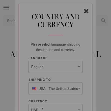
COUNTRY AND
CURRENCY
USD
Mon compte
Please select language, shipping
LANA GROSSA
destination and currency.
ABOUT BERLIN SPECIAL
LANGUAGE
NO. 2 - KNITTING
INSTRUCTIONS (EN)
SHIPPING TO
USA - The United States
Mars 2019
of America
CURRENCY