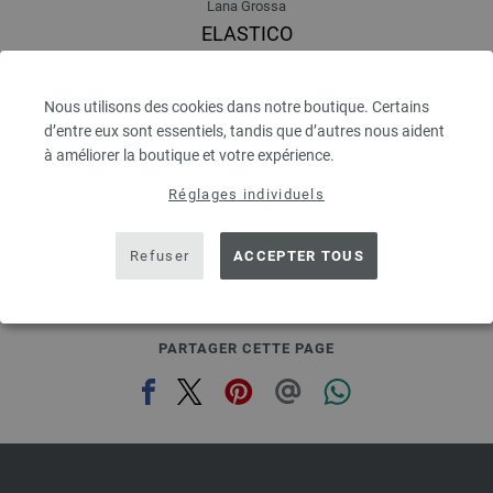
Lana Grossa
ELASTICO
96 % Coton, 4 % Polyester (elité)
Longueur de la bobine: env. 160 m / 50 g
Épaisseur de l'aiguille: 3,5 - 4,5
Nous utilisons des cookies dans notre boutique. Certains
d’entre eux sont essentiels, tandis que d’autres nous aident
4,16 €
4,84 $
à améliorer la boutique et votre expérience.
hors TVA, frais de port en sus, Prix de base:
83,20 €
/ kg
Réglages individuels
prev
next
Refuser
ACCEPTER TOUS
PARTAGER CETTE PAGE