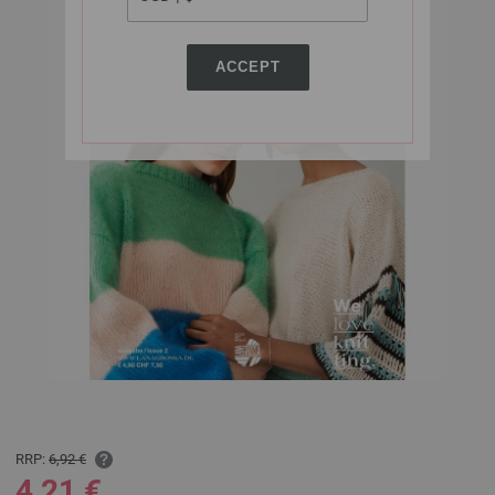
ACCEPT
RRP:
6,92 €
4,21 €