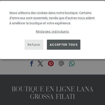
Épaisseur de l'aiguille: 3 - 3,5
5,46 €
6,38 $
Nous utilisons des cookies dans notre boutique. Certains
hors TVA, frais de port en sus, Prix de base:
109,20 €
/ kg
d’entre eux sont essentiels, tandis que d’autres nous aident
à améliorer la boutique et votre expérience.
prev
next
Réglages individuels
Refuser
ACCEPTER TOUS
PARTAGER CETTE PAGE
BOUTIQUE EN LIGNE LANA
GROSSA FILATI