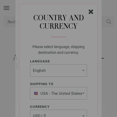
COUNTRY AND
CURRENCY
USD
Mon compte
Please select language, shipping
LANA GROSSA
destination and currency.
ABOUT BERLIN NO. 11 -
LANGUAGE
ÉDITION ALLEMANDE
SHIPPING TO
Automne/Hiver 2022/23
USA - The United States
of America
CURRENCY