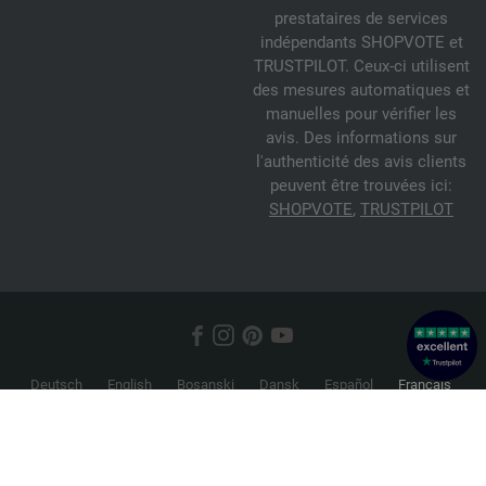
prestataires de services
indépendants SHOPVOTE et
TRUSTPILOT. Ceux-ci utilisent
des mesures automatiques et
manuelles pour vérifier les
avis. Des informations sur
l'authenticité des avis clients
peuvent être trouvées ici:
SHOPVOTE
,
TRUSTPILOT
Deutsch
English
Bosanski
Dansk
Español
Français
Hrvatski
Italiano
Nederlands
Norsk
Русский
Srpski
Suomi
Svenska