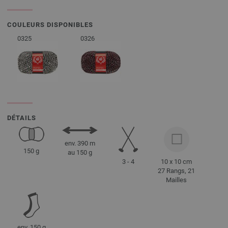
COULEURS DISPONIBLES
0325
0326
DÉTAILS
env. 390 m
150 g
au 150 g
3 - 4
10 x 10 cm
27 Rangs, 21
Mailles
env. 150 g