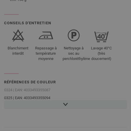
CONSEILS D'ENTRETIEN
Blanchiment
Repassage à
Nettoyage à
Lavage 40°C
interdit
température
sec au
(très
moyenne
perchloréthylène
doucement)
RÉFÉRENCES DE COULEUR
0324 | EAN: 4033493355087
0325 | EAN: 4033493355094
0326 | EAN: 4033493355100
0327 | EAN: 2510150909309