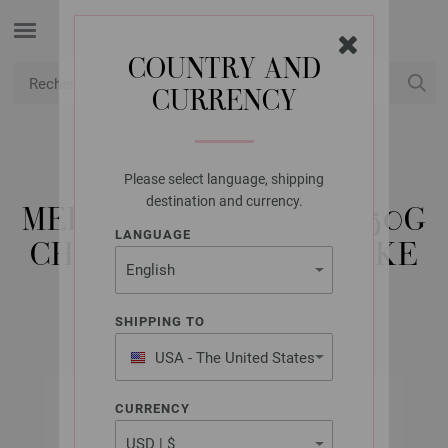
COUNTRY AND
CURRENCY
USD
Mon compte
Please select language, shipping
LANA GROSSA
destination and currency.
MEILENWEIT 6-FACH 150G
LANGUAGE
CHRISTMAS SNOW FLAKE
SHIPPING TO
USA - The United States
of America
CURRENCY