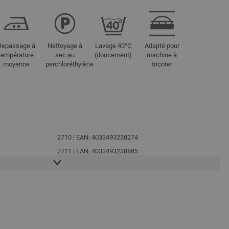
Repassage à
Nettoyage à
Lavage 40°C
Adapté pour
température
sec au
(doucement)
machine à
moyenne
perchloréthylène
tricoter
2710 | EAN: 4033493238274
2711 | EAN: 4033493238885
2712 | EAN: 4033493238892
2713 | EAN: 4033493259606
2714 | EAN: 4033493259613
2715 | EAN: 4033493259620
2716 | EAN: 4033493259637