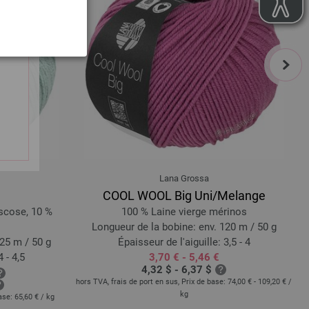
next
Lana Grossa
COOL WOOL Big Uni/Melange
iscose, 10 %
100 % Laine vierge mérinos
Longueur de la bobine: env. 120 m / 50 g
25 m / 50 g
Épaisseur de l'aiguille: 3,5 - 4
 - 4,5
3,70 € - 5,46 €
4,32 $ - 6,37 $
hors TVA, frais de port en sus, Prix de base:
74,00 € - 109,20 €
/
kg
base:
65,60 €
/ kg