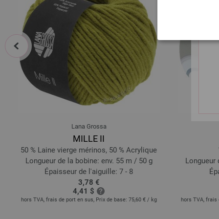
prev
Lana Grossa
MILLE II
50 % Laine vierge mérinos, 50 % Acrylique
Longueur de la bobine: env. 55 m / 50 g
Longueur d
Épaisseur de l'aiguille: 7 - 8
Épa
3,78 €
4,41 $
 €
/
hors TVA, frais de port en sus, Prix de base:
75,60 €
/ kg
hors TVA, frais 