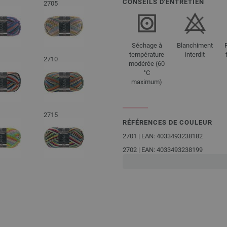
CONSEILS D'ENTRETIEN
2705
Séchage à
Blanchiment
température
interdit
2710
modérée (60
°C
maximum)
2715
RÉFÉRENCES DE COULEUR
2701 | EAN: 4033493238182
2702 | EAN: 4033493238199
2703 | EAN: 4033493238205
2704 | EAN: 4033493238212
2705 | EAN: 4033493238229
2706 | EAN: 4033493238236
2707 | EAN: 4033493238243