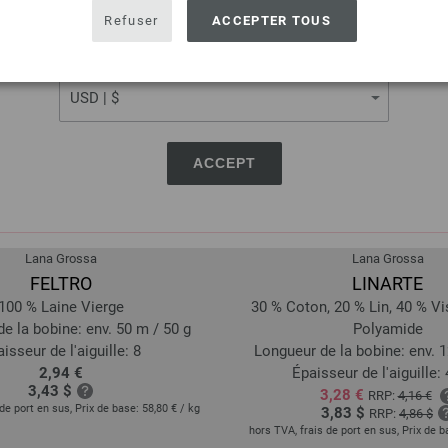
USA - The United States of America
Refuser
ACCEPTER TOUS
CURRENCY
ACCEPT
Lana Grossa
Lana Grossa
FELTRO
LINARTE
100 % Laine Vierge
30 % Coton, 20 % Lin, 40 % V
e la bobine: env. 50 m / 50 g
Polyamide
isseur de l'aiguille: 8
Longueur de la bobine: env. 1
2,94 €
Épaisseur de l'aiguille: 4
3,43 $
3,28 €
RRP:
4,16 €
de port en sus, Prix de base:
58,80 €
/ kg
3,83 $
RRP:
4,86 $
hors TVA, frais de port en sus, Prix de 