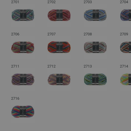
2701
2702
2703
2704
2706
2707
2708
2709
2711
2712
2713
2714
2716