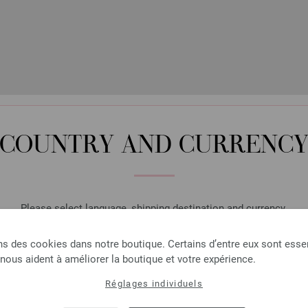
2708 | EAN: 4033493238250
2709 | EAN: 4033493238267
COUNTRY AND CURRENC
S CLIENTS ONT AUSSI ACH
Please select language, shipping destination and currency.
LANGUAGE
ns des cookies dans notre boutique. Certains d’entre eux sont essen
 nous aident à améliorer la boutique et votre expérience.
Réglages individuels
SHIPPING TO