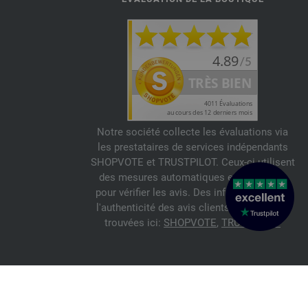
Notre société collecte les évaluations via
les prestataires de services indépendants
SHOPVOTE et TRUSTPILOT. Ceux-ci utilisent
des mesures automatiques et manuelles
pour vérifier les avis. Des informations sur
l'authenticité des avis clients peuvent être
trouvées ici:
SHOPVOTE
,
TRUSTPILOT