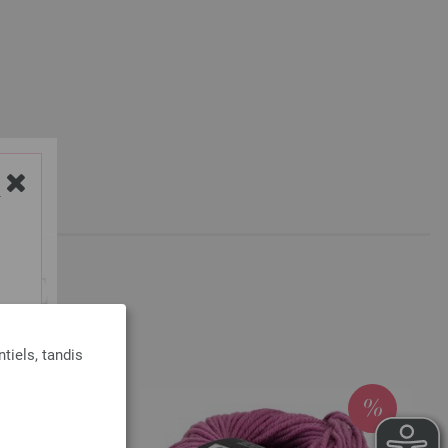
Y
ETÉ
tiels, tandis