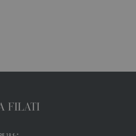
 FILATI
E 10 €.*