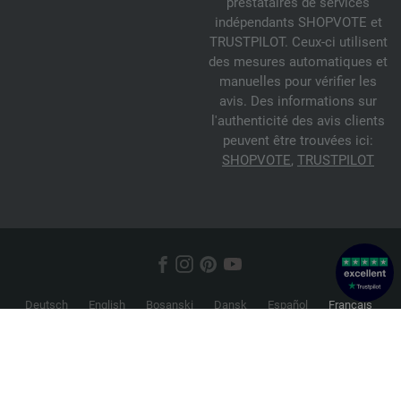
prestataires de services
indépendants SHOPVOTE et
TRUSTPILOT. Ceux-ci utilisent
des mesures automatiques et
manuelles pour vérifier les
avis. Des informations sur
l'authenticité des avis clients
peuvent être trouvées ici:
SHOPVOTE
,
TRUSTPILOT
Deutsch
English
Bosanski
Dansk
Español
Français
Hrvatski
Italiano
Nederlands
Norsk
Русский
Srpski
Suomi
Svenska
© 2026 FILATI eCommerce GmbH