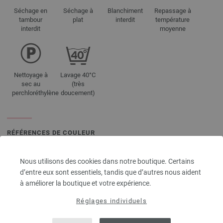
Séchage en
Séchage à
Blanchiment
Repassage à
tambour
plat
interdit
température
interdit
moyenne
Nettoyage à
Lavage 40°C
sec au
(très
perchloréthylène
doucement)
RÉFÉRENCES DE COULEUR
2561 | EAN: 4033493360258
2562 | EAN: 4033493360265
Nous utilisons des cookies dans notre boutique. Certains
d’entre eux sont essentiels, tandis que d’autres nous aident
2563 | EAN: 4033493360272
à améliorer la boutique et votre expérience.
2564 | EAN: 4033493360289
2565 | EAN: 4033493360296
Réglages individuels
2566 | EAN: 4033493360319