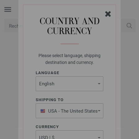
COUNTRY AND
CURRENCY
USD
Mon compte
Please select language, shipping
LANA GROSSA
destination and currency.
MEILENWEIT 100G
LANGUAGE
COTTON BAMBOO
POSITANO
SHIPPING TO
USA - The United States
of America
CURRENCY