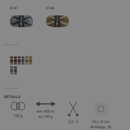
6147
6148
DÉTAILS
env. 420 m
100 g
au 100 g
2,5 - 3
10 x 10 cm
40 Rangs, 28