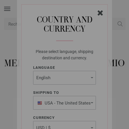
COUNTRY AND
CURRENCY
USD
Mon compte
Please select language, shipping
LANA GROSSA
destination and currency.
MEILENWEIT 100G BORMIO
LANGUAGE
SHIPPING TO
USA - The United States
of America
CURRENCY