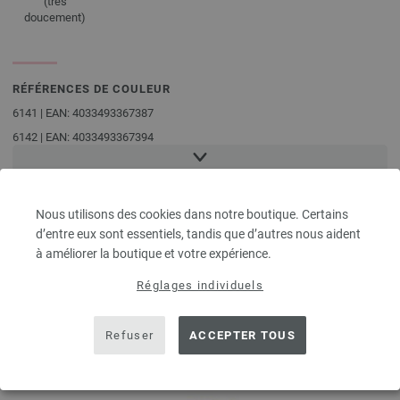
(très
doucement)
RÉFÉRENCES DE COULEUR
6141 | EAN: 4033493367387
6142 | EAN: 4033493367394
6143 | EAN: 4033493367400
6144 | EAN: 4033493367417
6145 | EAN: 4033493367424
Nous utilisons des cookies dans notre boutique. Certains
6146 | EAN: 4033493367431
d’entre eux sont essentiels, tandis que d’autres nous aident
à améliorer la boutique et votre expérience.
6147 | EAN: 4033493367448
LES CLIENTS ONT AUSSI
6148 | EAN: 4033493367455
Réglages individuels
ACHETÉ
Refuser
ACCEPTER TOUS