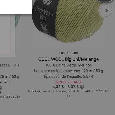
next
Lana Grossa
COOL WOOL Big Uni/Melange
iscose, 10 %
100 % Laine vierge mérinos
Longueur de la bobine: env. 120 m / 50 g
25 m / 50 g
Épaisseur de l'aiguille: 3,5 - 4
 - 4,5
3,70 € - 5,46 €
4,32 $ - 6,37 $
hors TVA, frais de port en sus, Prix de base:
74,00 € - 109,20 €
/
kg
base:
65,60 €
/ kg