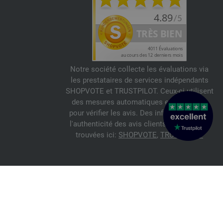
Notre société collecte les évaluations via
les prestataires de services indépendants
SHOPVOTE et TRUSTPILOT. Ceux-ci utilisent
des mesures automatiques et manuelles
pour vérifier les avis. Des informations sur
l'authenticité des avis clients peuvent être
trouvées ici:
SHOPVOTE
,
TRUSTPILOT
© 2026 FILATI eCommerce GmbH
Italiano