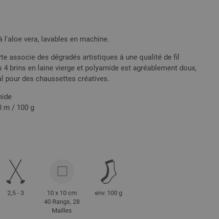
à l'aloe vera, lavables en machine.
e associe des dégradés artistiques à une qualité de fil
s 4 brins en laine vierge et polyamide est agréablement doux,
éal pour des chaussettes créatives.
mide
0 m / 100 g
2,5 - 3
10 x 10 cm
env. 100 g
40 Rangs, 28
Mailles