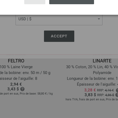
CURRENCY
ACCEPT
Lana Grossa
Lana Grossa
FELTRO
LINARTE
100 % Laine Vierge
30 % Coton, 20 % Lin, 40 % V
e la bobine: env. 50 m / 50 g
Polyamide
isseur de l'aiguille: 8
Longueur de la bobine: env. 1
2,94 €
Épaisseur de l'aiguille: 4
3,43 $
3,28 €
RRP:
4,16 €
de port en sus, Prix de base:
58,80 €
/ kg
3,83 $
RRP:
4,86 $
hors TVA, frais de port en sus, Prix de 