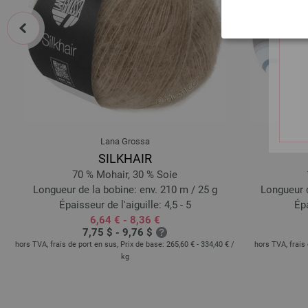
prev
Lana Grossa
SILKHAIR
70 % Mohair, 30 % Soie
Longueur de la bobine: env. 210 m / 25 g
Longueur d
Épaisseur de l'aiguille: 4,5 - 5
Épa
6,64 € - 8,36 €
7,75 $ - 9,76 $
hors TVA, frais de port en sus, Prix de base:
265,60 € - 334,40 €
/
hors TVA, frais 
kg