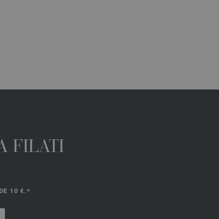
 FILATI
E 10 €.*