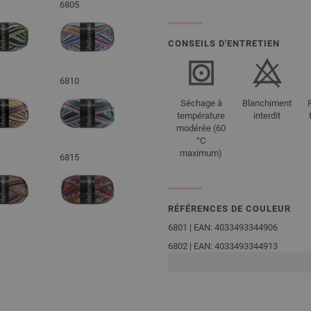
6805
CONSEILS D'ENTRETIEN
6810
Séchage à
Blanchiment
température
interdit
modérée (60
°C
maximum)
6815
RÉFÉRENCES DE COULEUR
6801 | EAN: 4033493344906
6802 | EAN: 4033493344913
6803 | EAN: 4033493344920
6804 | EAN: 4033493344937
6805 | EAN: 4033493344944