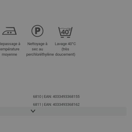
Repassage à
Nettoyage à
Lavage 40°C
température
sec au
(très
moyenne
perchloréthylène
doucement)
6810 | EAN: 4033493368155
6811 | EAN: 4033493368162
6812 | EAN: 4033493368179
6813 | EAN: 4033493385886
6814 | EAN: 4033493385893