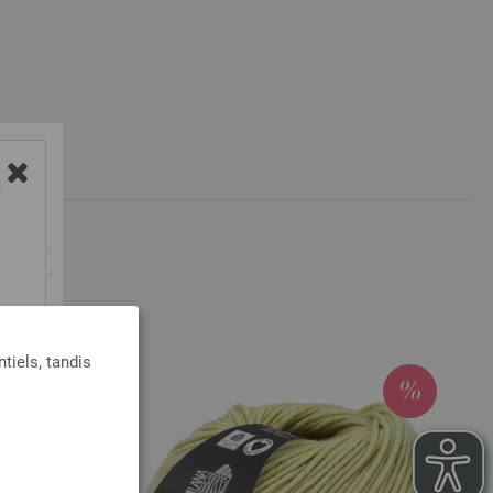
6815 | EAN: 4033493385909
6816 | EAN: 4033493385916
Y
ETÉ
tiels, tandis