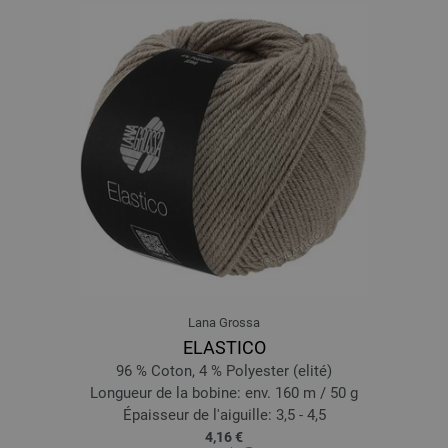
12-bleu pigeon | EAN: 4033493361156
13-bleu turquoise | EAN: 4033493361163
14-vert turquoise | EAN: 4033493361170
15-vert réséda | EAN: 4033493361187
16-vert opale | EAN: 4033493361194
17-vert | EAN: 4033493361200
18-vert clair | EAN: 4033493361217
19-pistache | EAN: 4033493361224
20-gris clair | EAN: 4033493361231
21-bleu foncé | EAN: 4033493361248
22-noir | EAN: 4033493361255
23-vieux rose | EAN: 4033493383448
Lana Grossa
24-magenta | EAN: 4033493383455
ELASTICO
25-pourpre de violet | EAN: 4033493383462
96 % Coton, 4 % Polyester (elité)
26-bleu pourpre | EAN: 4033493383479
Longueur de la bobine: env. 160 m / 50 g
27-grège | EAN: 4033493383486
Épaisseur de l'aiguille: 3,5 - 4,5
4,16 €
28-curry | EAN: 4033493383493