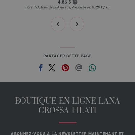
4,86 $
29 | EAN: 4033493398299
hors TVA, frais de port en sus, Prix de base:
83,20 €
/ kg
30 | EAN: 4033493398305
prev
next
31 | EAN: 4033493398312
32 | EAN: 4033493398329
33 | EAN: 4033493398336
34 | EAN: 4033493398343
35 | EAN: 4033493398350
PARTAGER CETTE PAGE
36 | EAN: 4033493398367
BOUTIQUE EN LIGNE LANA
GROSSA FILATI
ABONNEZ-VOUS À LA NEWSLETTER MAINTENANT ET