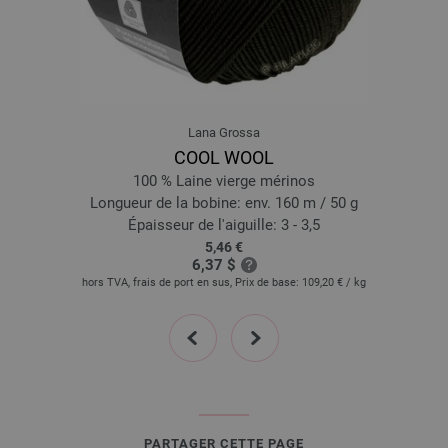
Lana Grossa
COOL WOOL
100 % Laine vierge mérinos
Longueur de la bobine: env. 160 m / 50 g
Épaisseur de l'aiguille: 3 - 3,5
5,46 €
6,37 $
hors TVA, frais de port en sus, Prix de base:
109,20 €
/ kg
prev
next
PARTAGER CETTE PAGE