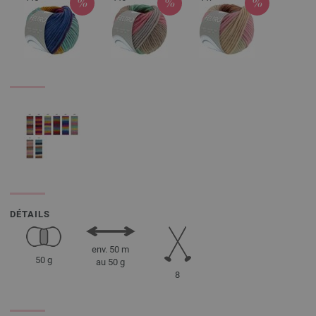
DÉTAILS
env. 50 m
50 g
au 50 g
8