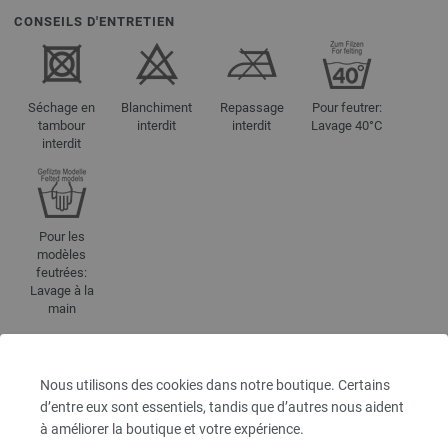
CONSEILS D'ENTRETIEN
Séchage en
Blanchiment
Repassage
Pour feutrer:
tambour
interdit
interdit
Lavage 40°C
interdit
Pour les
modèles
feutrées:
Lavage à la
main
Nous utilisons des cookies dans notre boutique. Certains
RÉFÉRENCES DE COULEUR
d’entre eux sont essentiels, tandis que d’autres nous aident
441-rouge/
bleu gris/
limette/
mauve/
brun foncé | EAN: 4033493391108
à améliorer la boutique et votre expérience.
442-rose vif/
jaune doré/
cyclamen/
orange/
brun noir | EAN: 4033493391115