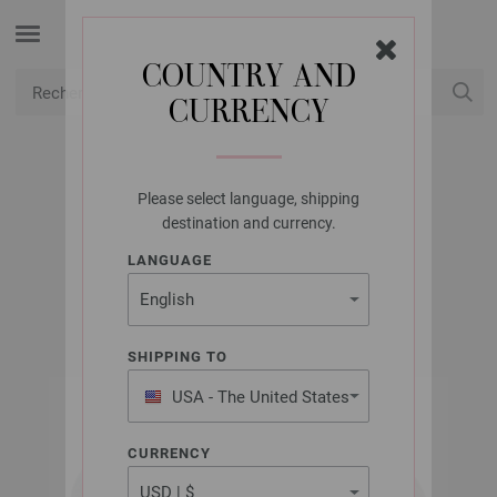
COUNTRY AND
CURRENCY
USD
Mon compte
Please select language, shipping
LANA GROSSA
destination and currency.
FELTRO ARCO
LANGUAGE
SHIPPING TO
USA - The United States
of America
CURRENCY