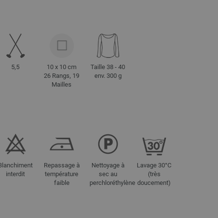
5,5
10 x 10 cm
Taille 38 - 40
26 Rangs, 19
env. 300 g
Mailles
Blanchiment
Repassage à
Nettoyage à
Lavage 30°C
interdit
température
sec au
(très
faible
perchloréthylène
doucement)