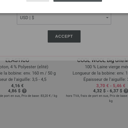
CURRENCY
ACCEPT
Lana Grossa
Lana Grossa
ELASTICO
COOL WOOL Big Uni/
ton, 4 % Polyester (elité)
100 % Laine vierge mé
e la bobine: env. 160 m / 50 g
Longueur de la bobine: env. 1
eur de l'aiguille: 3,5 - 4,5
Épaisseur de l'aiguille: 3
4,16 €
3,70 € - 5,46 €
4,86 $
4,32 $ - 6,37 $
de port en sus, Prix de base:
83,20 €
/ kg
hors TVA, frais de port en sus, Prix de base
kg