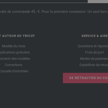
male de commande 45,- €. Pour la première connexion. Un seul bon p
T AUTOUR DU TRICOT
SERVICE & AIDE
Modèle du mois
Questions et répons
xplications gratuites
Frais de port
onvertir des modèles
Modes de paiemen
Corrections
Expédition de retou
Conseils d’entretien
SE RÉTRACTER DU C