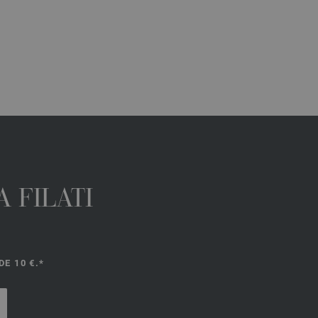
 FILATI
E 10 €.*