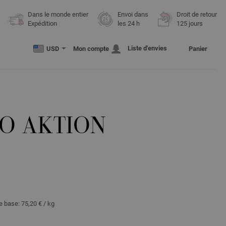
Dans le monde entier
Envoi dans
Droit de retour
Expédition
les 24 h
125 jours
Liste d'envies
USD
Mon compte
Panier
O AKTION
de base:
75,20 €
/ kg