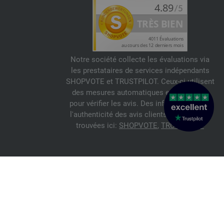
Notre société collecte les évaluations via
les prestataires de services indépendants
SHOPVOTE et TRUSTPILOT. Ceux-ci utilisent
des mesures automatiques et manuelles
pour vérifier les avis. Des informations sur
l'authenticité des avis clients peuvent être
trouvées ici:
SHOPVOTE
,
TRUSTPILOT
© 2026 FILATI eCommerce GmbH
Italiano