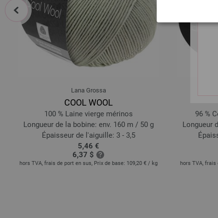
prev
Lana Grossa
COOL WOOL
100 % Laine vierge mérinos
96 % Co
Longueur de la bobine: env. 160 m / 50 g
Longueur d
Épaisseur de l'aiguille: 3 - 3,5
Épaiss
5,46 €
6,37 $
hors TVA, frais de port en sus, Prix de base:
109,20 €
/ kg
hors TVA, frais 