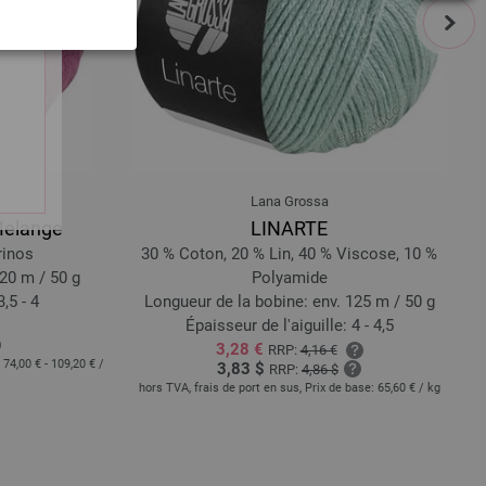
next
Lana Grossa
Melange
LINARTE
rinos
30 % Coton, 20 % Lin, 40 % Viscose, 10 %
20 m / 50 g
Polyamide
,5 - 4
Longueur de la bobine: env. 125 m / 50 g
Épaisseur de l'aiguille: 4 - 4,5
3,28 €
RRP:
4,16 €
:
74,00 € - 109,20 €
/
3,83 $
RRP:
4,86 $
hors TVA, frais de port en sus, Prix de base:
65,60 €
/ kg