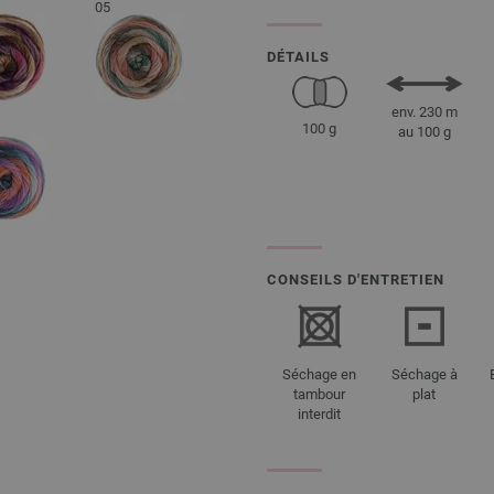
05
DÉTAILS
env. 230 m
100 g
au 100 g
CONSEILS D'ENTRETIEN
Séchage en
Séchage à
tambour
plat
interdit