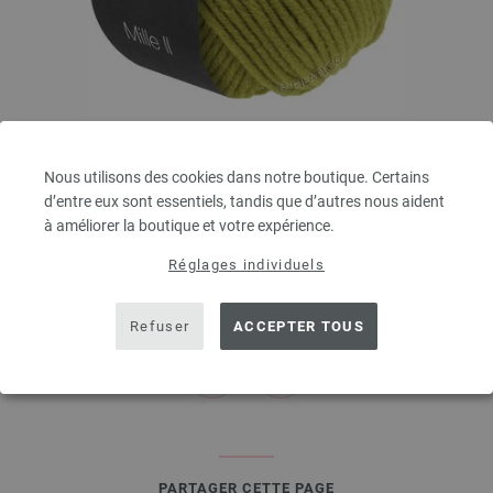
Lana Grossa
MILLE II
Nous utilisons des cookies dans notre boutique. Certains
50 % Laine vierge mérinos, 50 % Acrylique
d’entre eux sont essentiels, tandis que d’autres nous aident
Longueur de la bobine: env. 55 m / 50 g
à améliorer la boutique et votre expérience.
Épaisseur de l'aiguille: 7 - 8
Réglages individuels
3,78 €
4,42 $
hors TVA, frais de port en sus, Prix de base:
75,60 €
/ kg
Refuser
ACCEPTER TOUS
prev
next
PARTAGER CETTE PAGE