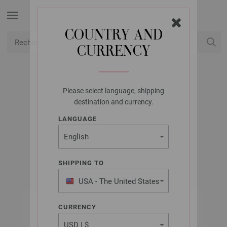
COUNTRY AND
CURRENCY
USD
Mon compte
Please select language, shipping
LANA GROSSA
destination and currency.
ENROULEUR DE
LANGUAGE
PELOTES/BOBINE
SHIPPING TO
USA - The United States
of America
CURRENCY