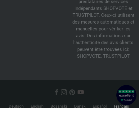
prestataires de services
indépendants SHOPVOTE et
TRUSTPILOT. Ceux-ci utilisent
des mesures automatiques et
manuelles pour vérifier les
avis. Des informations sur
l'authenticité des avis clients
peuvent être trouvées ici:
SHOPVOTE
,
TRUSTPILOT
Deutsch
English
Bosanski
Dansk
Español
Français
Hrvatski
Italiano
Nederlands
Norsk
Русский
Srpski
Suomi
Svenska
© 2026 FILATI eCommerce GmbH