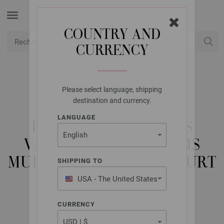
COUNTRY AND
CURRENCY
USD
Mon compte
Please select language, shipping
LANA GROSSA
destination and currency.
AIGUILLES
LANGUAGE
INTERCHANGEABLES
VARIO DESIGN EN BOIS
MULTICOLOR N° 5,5 COURT
SHIPPING TO
USA - The United States
of America
CURRENCY