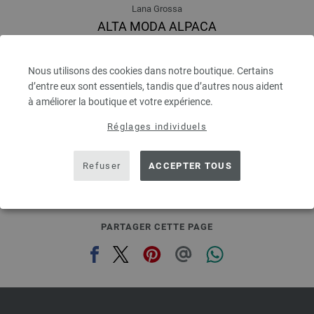
Lana Grossa
ALTA MODA ALPACA
90 % Alpaga, 5 % Laine Vierge, 5 % Polyamide
Longueur de la bobine: env. 140 m / 50 g
Nous utilisons des cookies dans notre boutique. Certains
Épaisseur de l'aiguille: 5 - 6
d’entre eux sont essentiels, tandis que d’autres nous aident
6,68 €
7,80 $
à améliorer la boutique et votre expérience.
hors TVA, frais de port en sus, Prix de base:
133,60 €
/ kg
Réglages individuels
prev
next
Refuser
ACCEPTER TOUS
PARTAGER CETTE PAGE