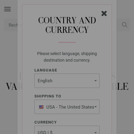
COUNTRY AND
CURRENCY
USD
Mon compte
Please select language, shipping
LANA GROSSA
destination and currency.
AIGUILLES
LANGUAGE
INTERCHANGEABLES
VARIO ACIER INOXYDABLE
N° 4,5 COURTES
SHIPPING TO
USA - The United States
of America
CURRENCY