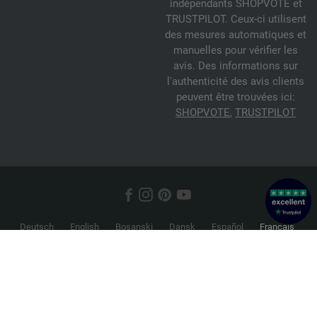
indépendants SHOPVOTE et
TRUSTPILOT. Ceux-ci utilisent
des mesures automatiques et
manuelles pour vérifier les
avis. Des informations sur
l'authenticité des avis clients
peuvent être trouvées ici:
SHOPVOTE
,
TRUSTPILOT
Deutsch
English
Bosanski
Dansk
Español
Français
Hrvatski
Italiano
Nederlands
Norsk
Русский
Srpski
Suomi
Svenska
© 2026 FILATI eCommerce GmbH