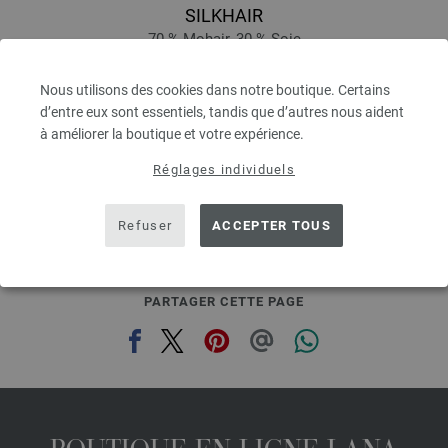
SILKHAIR
70 % Mohair, 30 % Soie
Longueur de la bobine: env. 210 m / 25 g
Épaisseur de l'aiguille: 4,5 - 5
Nous utilisons des cookies dans notre boutique. Certains
6,64 € - 8,36 €
d’entre eux sont essentiels, tandis que d’autres nous aident
7,73 $ - 9,73 $
à améliorer la boutique et votre expérience.
hors TVA, frais de port en sus, Prix de base:
265,60 € - 334,40 €
/ kg
Réglages individuels
prev
next
Refuser
ACCEPTER TOUS
PARTAGER CETTE PAGE