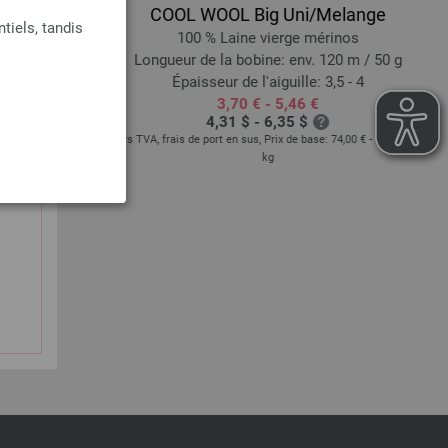
COOL WOOL Big Uni/Melange
tiels, tandis
iscose, 10 %
100 % Laine vierge mérinos
Longueur de la bobine: env. 120 m / 50 g
25 m / 50 g
Épaisseur de l'aiguille: 3,5 - 4
 - 4,5
3,70 € - 5,46 €
4,31 $ - 6,35 $
hors TVA, frais de port en sus, Prix de base:
74,00 € - 109,20 €
/
kg
base:
65,60 €
/ kg