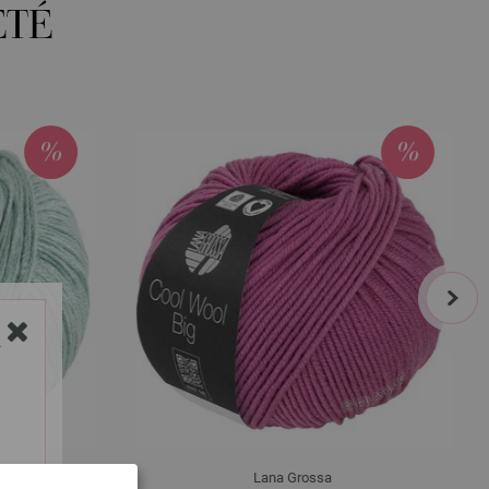
ETÉ
next
Y
Lana Grossa