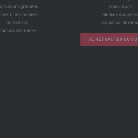
xplications gratuites
Frais de port
onvertir des modèles
Modes de paiemen
Corrections
Expédition de retou
Conseils d’entretien
SE RÉTRACTER DU C