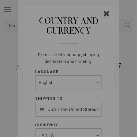
COUNTRY AND
CURRENCY
USD
Mon compte
Please select language, shipping
LANA GROSSA
destination and currency.
AIGUILLE CIRCULAIRE
LANGUAGE
LAITON N° 3,5/40CM
SHIPPING TO
USA - The United States
of America
CURRENCY