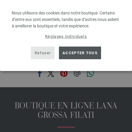
3,78 €
4,40 $
Nous utilisons des cookies dans notre boutique. Certains
hors TVA, frais de port en sus, Prix de base:
75,60 €
/ kg
d’entre eux sont essentiels, tandis que d’autres nous aident
prev
next
à améliorer la boutique et votre expérience.
Réglages individuels
Refuser
ACCEPTER TOUS
PARTAGER CETTE PAGE
BOUTIQUE EN LIGNE LANA
GROSSA FILATI