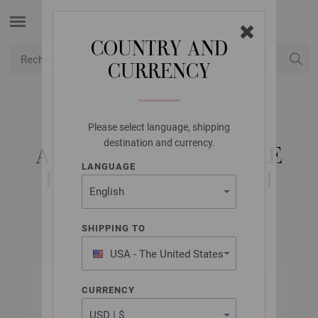
COUNTRY AND
CURRENCY
USD
Mon compte
Please select language, shipping
LANA GROSSA
destination and currency.
AIGUILLE CIRCULAIRE
LANGUAGE
HÊTRE N° 10,0/80CM
SHIPPING TO
USA - The United States
of America
CURRENCY