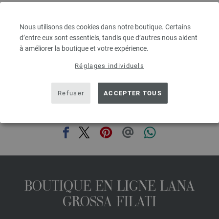
Épaisseur de l'aiguille: 4,5 - 5,5
3,28 €
RRP:
5,00 €
3,83 $
RRP:
5,84 $
Nous utilisons des cookies dans notre boutique. Certains
hors TVA, frais de port en sus, Prix de base:
65,60 €
/ kg
d’entre eux sont essentiels, tandis que d’autres nous aident
à améliorer la boutique et votre expérience.
prev
next
Réglages individuels
Refuser
ACCEPTER TOUS
PARTAGER CETTE PAGE
BOUTIQUE EN LIGNE LANA
GROSSA FILATI