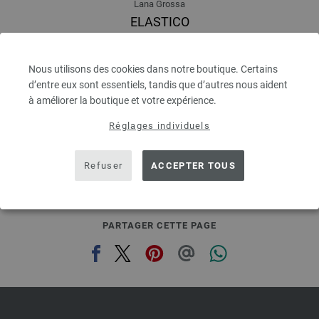
Lana Grossa
ELASTICO
96 % Coton, 4 % Polyester (elité)
Longueur de la bobine: env. 160 m / 50 g
Épaisseur de l'aiguille: 3,5 - 4,5
Nous utilisons des cookies dans notre boutique. Certains
d’entre eux sont essentiels, tandis que d’autres nous aident
4,16 €
4,86 $
à améliorer la boutique et votre expérience.
hors TVA, frais de port en sus, Prix de base:
83,20 €
/ kg
Réglages individuels
prev
next
Refuser
ACCEPTER TOUS
PARTAGER CETTE PAGE