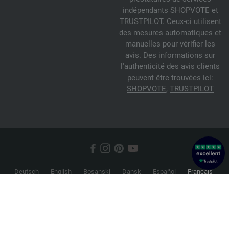
indépendants SHOPVOTE et
TRUSTPILOT. Ceux-ci utilisent
des mesures automatiques et
manuelles pour vérifier les
avis. Des informations sur
l'authenticité des avis clients
peuvent être trouvées ici:
SHOPVOTE
,
TRUSTPILOT
Deutsch
English
Bosanski
Dansk
Español
Français
Hrvatski
Italiano
Nederlands
Norsk
Русский
Srpski
Suomi
Svenska
© 2026 FILATI eCommerce GmbH