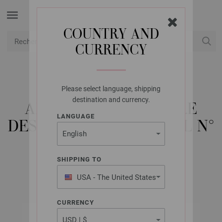
COUNTRY AND
CURRENCY
USD
Mon compte
Please select language, shipping
LANA GROSSA
destination and currency.
AIGUILLE CIRCULAIRE
LANGUAGE
DESIGN EN BOIS SIGNAL N°
3/100CM
SHIPPING TO
USA - The United States
of America
CURRENCY